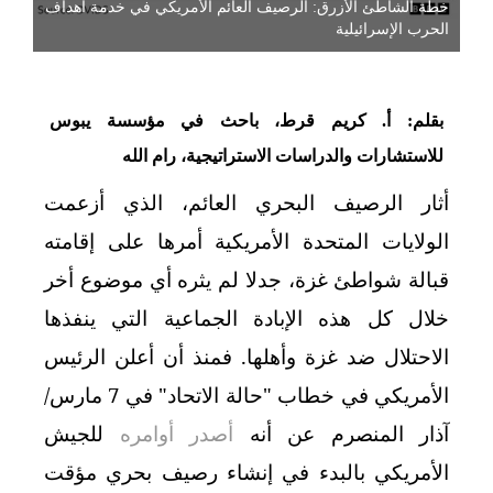
خطة الشاطئ الأزرق: الرصيف العائم الأمريكي في خدمة أهداف
الحرب الإسرائيلية
بقلم: أ. كريم قرط، باحث في مؤسسة يبوس
للاستشارات والدراسات الاستراتيجية، رام الله
أثار الرصيف البحري العائم، الذي أزعمت
الولايات المتحدة الأمريكية أمرها على إقامته
قبالة شواطئ غزة، جدلا لم يثره أي موضوع أخر
خلال كل هذه الإبادة الجماعية التي ينفذها
الاحتلال ضد غزة وأهلها. فمنذ أن أعلن الرئيس
الأمريكي في خطاب "حالة الاتحاد" في 7 مارس/
آذار المنصرم عن أنه
أصدر أوامره
للجيش
الأمريكي بالبدء في إنشاء رصيف بحري مؤقت