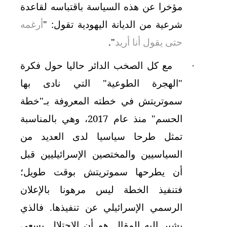
مؤخرا عن هذه السياسة باقتباسه لقاعدة
شرعية من الديانة اليهودية تقول: "
أرغمه
حتى يقول أنا أريد
".
مع كل الصخب الدائر حاليا حول فكرة
·
"الهجرة الطوعية" التي نادى بها
سموتريتش في خطته المعروفة بـ"خطة
الحسم" منذ عام 2017، وهي بالمناسبة
تمثل طرحا سياسيا لدى العديد من
السياسيين والمختصين الإسرائيليين قبل
أن يطرحها سموتريتش بوقت طويل؛
فتنفيذ الخطة ليس مرهونا بالإعلان
الرسمي الإسرائيلي عن تنفيذها. فالذي
يشير إليه المقال هو أن الاحتلال يسعى