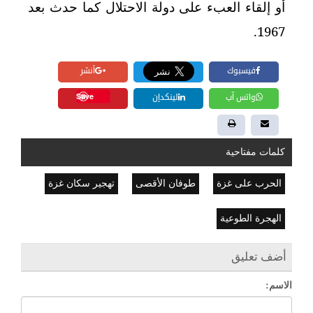
أو إلقاء العبء على دولة الاحتلال كما حدث بعد
1967.
فيسبوك
أنشر
Save
واتس آب
لينكدإن
كلمات مفتاحية
الحرب على غزة
طوفان الأقصى
تهجير سكان غزة
الهجرة الطوعية
أضف تعليق
الاسم: