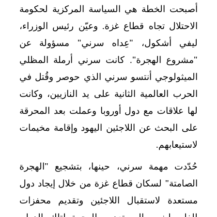
أصبحت الخطة هي السياسة المركزية لحكومة
الاحتلال تجاه قطاع غزة. وعيّن رئيس الوزراء،
ليفي أشكول، "عِداه سرني" مسؤولة عن
"مشروع الهجرة". كانت سرني أرملة المظلي
الميثولوجي أنتسو سرني الذي حوصر وقُتل في
الحرب العالمية الثانية على يد النازيين، وكانت
لها علاقات مع دول أوروبا وعملت بعد المحرقة
على البحث عن اللاجئين اليهود وإقامة مخيمات
لاستيعابهم.
حُدّدت مهمة سرني، حينها، بتشجيع "الهجرة
الصامتة" لسكان قطاع غزة من خلال إيجاد دول
مستعدة لاستقبال اللاجئين وتقديم محفزات
للفلسطينيين المستعدين للهجرة لتلك الدول.