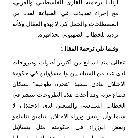
ارتأينا ترجمته للقارئ الفلسطيني والعربي،
مع إجراء تعديلات في الصياغة لعدد من
المصطلحات والجمل كي لا يبدو المقال وكأنه
ترديد للخطاب الصهيوني بحذافيره.
وفيما يلي ترجمة المقال
:
تتعالى منذ السابع من أكتوبر أصوات وطروحات
لدى عدد من السياسيين والمسؤولين في حكومة
الاحتلال تنادي بتنفيذ "هجرة طوعية" لسكان
قطاع غزة، وقد أخذت هذه الطروحات تنتشر في
الخطاب السياسي والشعبي لدى الاحتلال، لا
سيما
أن رئيس وزراء الاحتلال بنيامين نتانياهو
و
وبعض الوزراء في حكومته مثل بتسلإيل
سموتريتش وإيتمار بن غفير قد نادوا بها مرارا