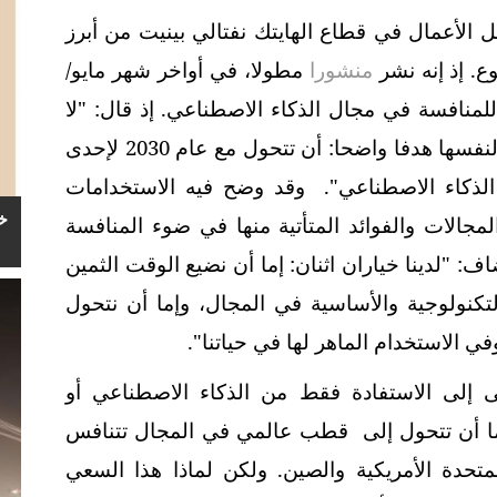
ل الأعمال في قطاع الهايتك نفتالي بينيت من أبرز
ع. إذ إنه نشر
منشورا
مطولا،
في أواخر شهر مايو/
للمنافسة في مجال الذكاء الاصطناعي. إذ قال: "لا
وقت لإضاعته، على دولة إسرائيل أن تضع لنفسها هدفا واضحا: أن تتحول مع عام 2030 لإحدى
 الذكاء الاصطناعي". وقد وضح فيه الاستخدامات
خ
جالات والفوائد المتأتية منها في ضوء المنافسة
ف: "لدينا خياران اثنان: إما أن نضيع الوقت الثمين
تكنولوجية
والأساسية في المجال، وإما أن نتحول
في الاستخدام الماهر لها في حياتنا".
 إلى الاستفادة فقط من الذكاء الاصطناعي أو
نما أن تتحول إلى قطب عالمي في المجال تتنافس
متحدة الأمريكية والصين. ولكن لماذا هذا السعي