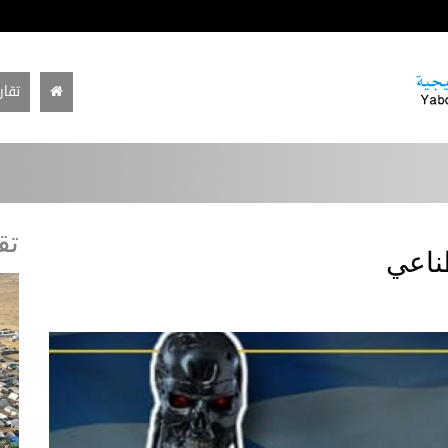
تقار
تق
ناعي