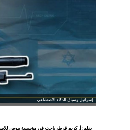
إسرائيل وسباق الذكاء الاصطناعي
بقلم: أ. كريم قرط، باحث في مؤسسة يبوس للاستشا