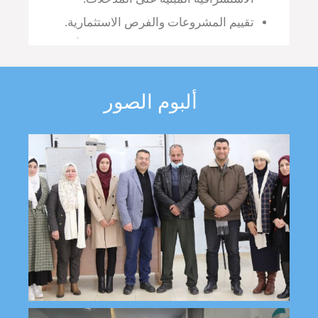
تقييم المشروعات والفرص الاستثمارية.
دراسة الصورة الذهنية وقياس الرأي العام
لدى الجمهور.
دراسة رأي النخبة تجاه القضايا المحورية.
ألبوم الصور
المساهمة في وضع السياسات والإستراتيجية
للمؤسسات والهئيات.
المساعدة في إيجاد الحلول بناء على
المعطيات وتقديم الخيارات.
تنظيم وتنفيذ البرامج التدريبية.
تطوير وتفعيل الأداء والمضامين الإلكترونية
للمؤسسات والهيئات.
اعرف المزيد