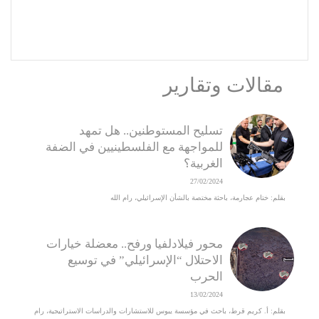
مقالات وتقارير
تسليح المستوطنين.. هل تمهد
للمواجهة مع الفلسطينيين في الضفة
الغربية؟
27/02/2024
بقلم: ختام عجارمة، باحثة مختصة بالشأن الإسرائيلي، رام الله
محور فيلادلفيا ورفح.. معضلة خيارات
الاحتلال “الإسرائيلي” في توسيع
الحرب
13/02/2024
بقلم: أ. كريم قرط، باحث في مؤسسة يبوس للاستشارات والدراسات الاستراتيجية، رام