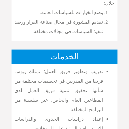
خلال:
وضع الخيارات للسياسات العامة.
تقديم المشورة في مجال صناعة القرار ورصد
تنفيذ السياسات في مجالات مختلفة.
دعم التواصل والحوار ما بين صانعي
السياسات وشرائح المجتمع.
الخدمات
الحصول على تغذية راجعة لقرارات ومواقف
اتخذت.
تدريب وتطوير فريق العمل؛ تمتلك يبوس
الحصول على آراء موضوعية ومهنية ومنهجية
فريقا من المدربين في تخصصات مختلفة من
تجاه قضايا بارزة.
شأنها تحقيق تنمية فريق العمل لدى
القطاعين العام والخاص، عبر سلسلة من
اعرف المزيد
البرامج المختلفة.
إعداد دراسات الجدوى والدراسات
الاستشرافية المبنية على المدخلات.