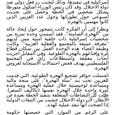
إسرائيلية في تنفيذها، وذلك لتجنب رد فعل دولي ضد
دولة الاحتلال. وقد كان رئيس الوزراء أشكول متورطا
بشكل شخصي في الخطة وحصل على تحديث
أسبوعي حول تطوراتها وحول عدد الغزيين الذين
كانوا مهتمين بالهجرة.
ونظرا إلى أن الفكرة كانت تتمحور حول إيجاد حالة
من "الهجرة الصامتة"، فقد أسست وحدة سرية من
شخصيات إسرائيلية ذات خلفية أمنية ممن لديهم
"معرفة عميقة بالمجتمع والعقلية العربية". وكانت
وظيفة أعضاء هذه الوحدة العمل بين سكان قطاع
غزة وإقناعهم بالهجرة الطوعية. وفي المقابل أجريت
أبحاث معمّقة واستطلاعات رأي في المجتمع
الفلسطيني بهدف فحص احتمالات الاستجابة لعروض
الهجرة.
اشتملت حوافز تشجيع الهجرة الطوعية، التي قدمت
للغزيين تحت بند "سلة الهجرة"، على منحة مالية
ومساعدة لوجيستية خلال عملية الهجرة ومساعدة
لمرة واحدة خلال الهجرة نفسها (تكاليف السفر).
ظلت كل النشاطات المتعلقة بتنفيذ الخطة بعيدة عن
الأنظار، لأن دولة الاحتلال خشيت من التبعات الدولية
إذا اتضحت أنها تنفذ عملية كهذه.
على الرغم من الموارد التي خصصتها حكومة