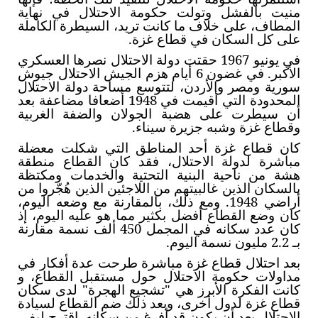
منيت بالفشل وتولت حكومة الاحتلال في نهاية
المطاف، على خلاف ما كانت تريد، السيطرة الكاملة
على كل السكان في قطاع غزة.
في يونيو 1967 حقتت دولة الاحتلال نصرها العسكري
الأكبر. في غضون 6 أيام هزم الجيش الاحتلال جيوش
سورية ومصر والأردن، لتتوسع مساحة دولة الاحتلال
المحدودة التي أقيمت في 1948 أضعافا مضاعفة بعد
أن سيطرت على هضبة الجولان والضفة الغربية
وقطاع غزة وشبه جزيرة سيناء.
كان قطاع غزة أحد المناطق التي شكلت معضلة
مباشرة لدولة الاحتلال، فقد كان القطاع منطقة
هشة من ناحية البنية التحتية والخدمات ومكتظة
بالسكان الذين غالبيتهم من اللاجئين الذين هُجّروا من
أراضي 1948. ومع ذلك، بالمقارنة مع وضعه اليوم،
كان وضع القطاع أفضل بكثير مما هو عليه اليوم، إذ
كان عدد سكانه في المجمل 450 ألف نسمة مقارنة
بـ 2.2 مليون نسمة اليوم.
بعد احتلال قطاع غزة مباشرة طرحت عدة أفكار في
مداولات حكومة الاحتلال حول مستقبل القطاع، و
كانت الفكرة الأبرز هي "تشجيع الهجرة" لدى سكان
قطاع غزة لدول أخرى، وبعد ذلك ضم القطاع لسيادة
الاحتلال بعد أن يكون قد أفرغ من سكانه. اقترح ليفي