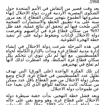
1968.
بعد وقت قصير من النقاش في الأمم المتحدة حول
الشكوى المصرية الأردنية قررت دولة الاحتلال إنهاء
مشروعها الطموح بتهجير سكان القطاع. إذ بعد مرور
سنة على بدء تطبيق الخطة والاستثمارات الضخمة
التي ضُخت فيها لم تتحقق أي نتائج عملية، فقد ظل
97% من سكان قطاع غزة في أراضيهم وتعرضت
دولة الاحتلال لإدانات وضغوط دولية على أثر تنفيذ
خطة الهجرة الطوعية.
في هذه المرحلة شرعت دولة الاحتلال في إنشاء
إدارة مدنية لقطاع غزة وبدأت بالإدارة الكاملة لحياة
الفلسطينيين. مع أنها لم تكن تنوي أن تتحكم بكل
سكان قطاع غزة المكتظ، وقد اضطرت لذلك لأنها
لم تفلح في تهجيرهم.
إن تلك الفكرة الواعدة (على الورق) التي تهدف
تقليل عدد الفلسطينيين في قطاع غزة، لإنتاج وضع
يمكّن دولة الاحتلال من ضم القطاع بأقل عدد ممكن
من سكانه، كانت مخالفة للواقع الذي كان بعيدا جدا
عن طموحات دولة الاحتلال.
وبعد فشل خطة التهجير، بدأت حقبة سيطرة دولة
الاحتلال على قطاع غزة، وهو وضع بقي على حاله
حتى اتفاق أوسلو عام 1993. وخلال تلك السنوات