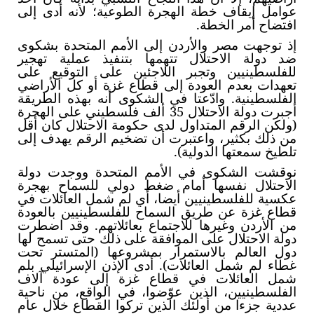
عوامل إيقاف خطة الهجرة الطوعية؛ لأنه أدى إلى
افتضاح أمر الخطة.
إذ توجهت مصر والأردن إلى الأمم المتحدة بشكوى
ضد دولة الاحتلال تتهمها بتنفيذ عملية تهجير
للفلسطينيين وتجبر اللاجئين على التوقيع على
تعهدات بعدم العودة إلى قطاع غزة أو كل الأراضي
الفلسطينية. وادّعتا في الشكوى أنه بهذه الطريقة
أجبرت دولة الاحتلال 35 ألف فلسطيني على الهجرة
(ولكن الرقم المتداول لدى حكومة الاحتلال كان أقل
من ذلك بكثير، واعتبرت أن تضخيم الرقم يهدف إلى
تلطيخ سمعتها الدولية).
نوقشت الشكوى في الأمم المتحدة ووجدت دولة
الاحتلال نفسها أمام ضغط دولي للسماح بهجرة
عكسية للفلسطينيين أيضا، أي لم شمل العائلات في
قطاع غزة عن طريق السماح للفلسطينيين بالعودة
من الأردن وغيرها للاجتماع بعائلاتهم. وقد اضطرت
دولة الاحتلال على الموافقة على ذلك حتى تسمح لها
دول العالم بالاستمرار بمشروعها (المتستر تحت
غطاء لم شمل العائلات). أدى الإذن الإسرائيلي بلم
شمل العائلات في قطاع غزة إلى عودة آلاف
الفلسطينيين، الذين عوّضوا، في الواقع، من ناحية
عددية جزءا من أولئك الذين تركوا القطاع خلال عام