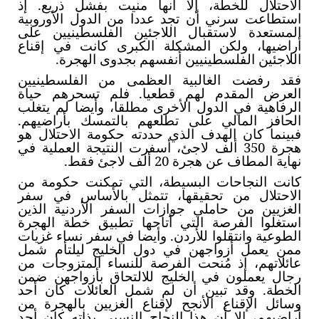
الاحتلال للخطة، إلا أنها منيت بفشل ذريع. إذ
استطاعت سرني أن تجد عددا من الدول الأوروبية
المستعدة لاستقبال اللاجئين الفلسطينيين على
أراضيها، ولكن المشكلة الكبرى كانت في إقناع
اللاجئين الفلسطينيين أنفسهم بجدوى الهجرة.
فقد رفضت الغالبية العظمى من الفلسطينيين
العرض المقدم لهم قطعيا. فلم تسحرهم حياة
الرفاهية في الدول الأخرى مطلقا، وأيضا لم يتغلب
الحافز المالي على تطلعهم بالتمسك بأراضيهم.
فبينما كان الهدف الذي حددته حكومة الاحتلال هو
هجرة 350 ألف لاجئ، أسفرت النتيجة العملية في
نهاية المطاف عن هجرة 20 ألف لاجئ فقط.
كانت النجاحات البسيطة، التي تمكنت حكومة من
الاحتلال من تحقيقها، تتمثل بالأساس في سفر
الغزيين من حاملي جوازات السفر الأردنية الذين
استغلوا الفرصة التي أتاحها تطبيق خطة الهجرة
الطوعية وانتقلوا للأردن. وأيضا في سفر نساء غزيات
ممن يعمل أزواجهن في دول الخليج ليلتأم شمل
عائلاتهم، إذ مُنحت الفرصة للنساء المتزوجات من
رجال يعملون في الخليج للالتحاق بأزواجهن ضمن
الخطة. وقد تبين أن لم شمل العائلات كان أحد
وسائل الإقناع الأنجح لإقناع الغزيين بالهجرة من
أراضيهم، إلا أن هذا النجاح النسبي بذاته كان أحد