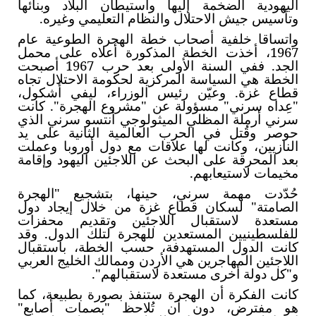
اليهودية الضخمة إليها واستيطان البلاد وبنائها
وتأسيس جيش الاحتلال والنظام التعليمي وغيره.
واتساقا خلفية أصحاب خطة الهجرة الطوعية عام
1967، أخذت الخطة المذكورة أعلاه على محمل
الجد. ففي السنة الأولى بعد حرب 1967 أصبحت
الخطة هي السياسة المركزية لحكومة الاحتلال تجاه
قطاع غزة. وعيّن رئيس الوزراء، ليفي أشكول،
"عِداه سرني" مسؤولة عن "مشروع الهجرة". كانت
سرني أرملة المظلي الميثولوجي أنتسو سرني الذي
حوصر وقُتل في الحرب العالمية الثانية على يد
النازيين، وكانت لها علاقات مع دول أوروبا وعملت
بعد المحرقة على البحث عن اللاجئين اليهود وإقامة
مخيمات لاستيعابهم.
حُدّدت مهمة سرني، حينها، بتشجيع "الهجرة
الصامتة" لسكان قطاع غزة من خلال إيجاد دول
مستعدة لاستقبال اللاجئين وتقديم محفزات
للفلسطينيين المستعدين للهجرة لتلك الدول. وقد
كانت الدول المستهدفة، حسب الخطة، باستقبال
اللاجئين المهاجرين هي الأردن وممالك الخليج العربي
و"كل دولة أخرى مستعدة لاستقبالهم".
كانت الفكرة أن الهجرة ستنفذ بصورة بطبيعة، كما
هو مفترض، دون أن تُلاحظ "بصمات أصابع"