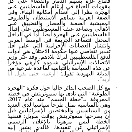
قطاع غزة يسهم الدمار والقضاء على كل
مقومات الحياة في إرغام الفلسطينيين على
الهجرة نظرا إلى انعدام إمكانية البقاء. وفي
الضفة الغربية يساهم الاستيطان والظروف
المعيشية الصعبة والحصار والتضييق على
الأهالي وتصاعد عنف المستوطنين على إقبال
الفلسطينيين على الهجرة أيضا. أما في الداخل
المحتل فتصاعد الجريمة في الوسط العربي
وانتشار العصابات الإجرامية التي على أقل
تقدير تتغاضى عنها حكومة الاحتلال هي أدوات
لدفع الفلسطينيين لترك بلادهم. وقد عبّر وزير
الاتصالات الإسرائيلي شلومو كارهي مؤخرا
عن هذه السياسة باقتباسه لقاعدة شرعية من
الديانة اليهودية تقول: "
أرغمه حتى يقول أنا
أريد
".
مع كل الصخب الدائر حاليا حول فكرة "الهجرة
·
الطوعية" التي نادى بها سموتريتش في خطته
المعروفة بـ"خطة الحسم" منذ عام 2017،
وهي بالمناسبة تمثل طرحا سياسيا لدى العديد
من السياسيين والمختصين الإسرائيليين قبل
أن يطرحها سموتريتش بوقت طويل؛ فتنفيذ
الخطة ليس مرهونا بالإعلان الرسمي
الإسرائيلي عن تنفيذها. فالذي يشير إليه