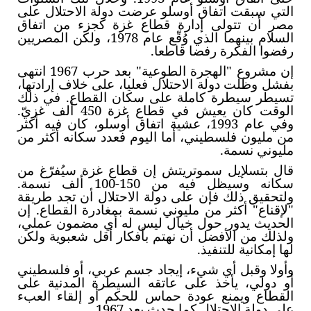
التي سبقت اتفاق أوسلو عرضت دولة الاحتلال على
مصر أن تتولى إدارة قطاع غزة كجزء من اتفاق
السلام بينهما الذي وُقّع عام 1978، ولكن المصريين
رفضوا الفكرة رفضا قاطعا.
إن مشروع "الهجرة الطوعية" بعد حرب 1967 انتهى
بفشل وظلت دولة الاحتلال فعليا، على خلاف إرادتها،
تسيطر سيطرة كاملة على سكان القطاع. في ذلك
الوقت كان يعيش في قطاع غزة 450 ألف غزيّ.
وفي عام 1993، عشية اتفاق أوسلو، كان فيه أكثر
من مليون فلسطيني، أما اليوم فعدد سكانه أكثر من
مليوني نسمة.
قال بتسلإيل سموتريتش إن قطاع غزة سيُفرّغ من
سكانه وسيظل فيه من 150-100 ألف نسمة.
ولتحقيق ذلك فإن على دولة الاحتلال أن تجد طريقة
"لإقناع" أكثر من مليوني نسمة بمغادرة القطاع. إن
الحديث يدور حول خيال ليس له أي مضمون عملي،
ولذلك من الأفضل أن نهتم بأفكار أقل شعبوية ولكن
لها إمكانية للتنفيذ.
وأولا وقبل أي شيء، إيجاد جسم عربي، أو فلسطيني
أو دولي، يأخذ على عاتقه السيطرة المدنية على
القطاع ويمنع عودة حماس للحكم أو إلقاء العبء
على دولة الاحتلال كما حدث بعد 1967.