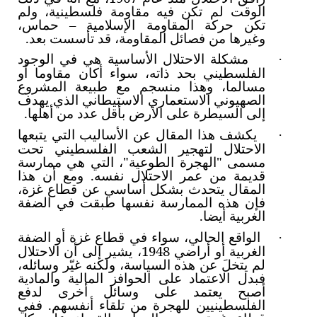
الوقت لم تكن فيه مقاومة فلسطينية، ولم
تكن حركة المقاومة الإسلامية – حماس،
وغيرها من فصائل المقاومة، قد تأسست بعد.
مشكلة الاحتلال الأساسية هي في الوجود
·
الفلسطيني بحد ذاته، سواء أكان مقاوما أو
مسالما، وهذا منسجم مع طبيعة المشروع
الصهيوني الاستعماري الاستيطاني الذي يهدف
إلى السيطرة على الأرض بأقل عدد من أهلها.
يكشف هذا المقال عن الأساليب التي يتبعها
·
الاحتلال لتهجير الشعب الفلسطيني تحت
مسمى "الهجرة الطوعية"، التي هي ممارسة
قديمة من عمر الاحتلال نفسه. ومع أن هذا
المقال يتحدث بشكل أساسي عن قطاع غزة،
فإن هذه الممارسة نفسها طبقت في الضفة
الغربية أيضا.
الواقع الحالي، سواء في قطاع غزة أو الضفة
·
الغربية أو أراضي 1948، يشير إلى أن الاحتلال
لم يتخلَ عن هذه السياسة، ولكنه غيّر وسائله،
فبدل الاعتماد على الحوافز المالية والمادية
أصبح يعتمد على وسائل أخرى لدفع
الفلسطينيين للهجرة من تلقاء أنفسهم. ففي