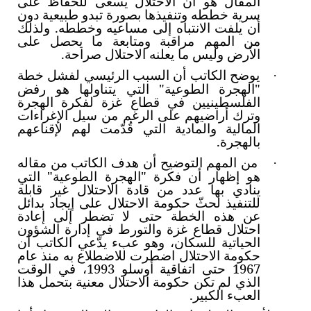
المقال هو أن الاحتلال يسعى للحفاظ على
سرية خططه وتنفيذها بصورة تبدو طبيعية دون
أن يلفت الانتباه إلى مساعيه وخططه. ولذلك
من المهم مراقبة ومتابعة ما يحصل على
الأرض وليس ما يعلنه الاحتلال صراحة.
يوضح الكاتب أن السبب الرئيسي لفشل خطة
·
"الهجرة الطوعية" التي يتناولها هو رفض
الفلسطينيين في قطاع غزة لفكرة الهجرة
وترك أراضيهم على الرغم من سيل الإغراءات
المالية والمادية التي قُدّمت لهم لإقناعهم
بالهجرة.
من المهم التوضيح أن هدف الكاتب من مقاله
·
هو إظهار أن فكرة "الهجرة الطوعية" التي
ينادي بها عدد من قادة الاحتلال غير قابلة
للتنفيذ لحثّ حكومة الاحتلال على إيجاد بدائل
عن هذه الخطة حتى لا تضطر إلى إعادة
احتلال قطاع غزة والتورط في إدارة الشؤون
الحياتية للسكان، وهو عبء يدّعي الكاتب أن
حكومة الاحتلال اضطرت للاضطلاع به منذ عام
1967 حتى اتفاقية أوسلو 1993، في الوقت
الذي لم تكن حكومة الاحتلال معنية بتحمل هذا
العبء الكبير.