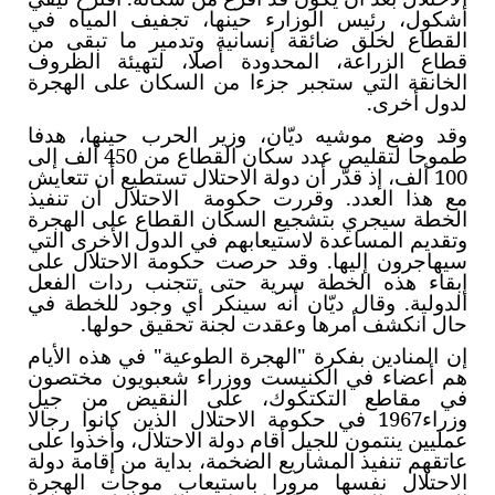
أشكول، رئيس الوزارء حينها، تجفيف المياه في
القطاع لخلق ضائقة إنسانية وتدمير ما تبقى من
قطاع الزراعة، المحدودة أصلا، لتهيئة الظروف
الخانقة التي ستجبر جزءا من السكان على الهجرة
لدول أخرى.
وقد وضع موشيه ديّان، وزير الحرب حينها، هدفا
طموحا لتقليص عدد سكان القطاع من 450 ألف إلى
100 ألف، إذ قدّر أن دولة الاحتلال تستطيع أن تتعايش
مع هذا العدد. وقررت حكومة الاحتلال أن تنفيذ
الخطة سيجري بتشجيع السكان القطاع على الهجرة
وتقديم المساعدة لاستيعابهم في الدول الأخرى التي
سيهاجرون إليها. وقد حرصت حكومة الاحتلال على
إبقاء هذه الخطة سرية حتى تتجنب ردات الفعل
الدولية. وقال ديّان أنه سينكر أي وجود للخطة في
حال انكشف أمرها وعقدت لجنة تحقيق حولها.
إن المنادين بفكرة "الهجرة الطوعية" في هذه الأيام
هم أعضاء في الكنيست ووزراء شعبويون مختصون
في مقاطع التكتكوك، على النقيض من جيل
وزراء1967 في حكومة الاحتلال الذين كانوا رجالا
عمليين ينتمون للجيل أقام دولة الاحتلال، وأخذوا على
عاتقهم تنفيذ المشاريع الضخمة، بداية من إقامة دولة
الاحتلال نفسها مرورا باستيعاب موجات الهجرة