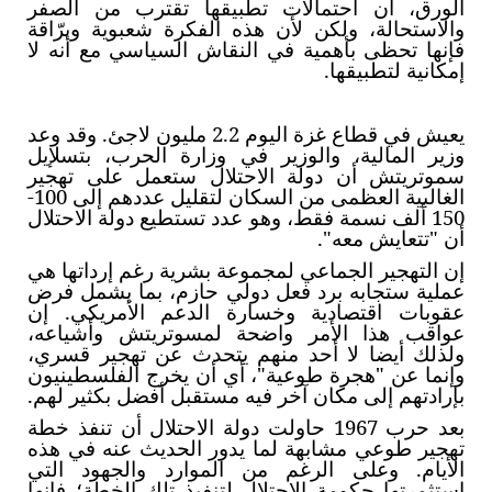
الورق، أن احتمالات تطبيقها تقترب من الصفر
والاستحالة، ولكن لأن هذه الفكرة شعبوية وبرّاقة
فإنها تحظى بأهمية في النقاش السياسي مع أنه لا
إمكانية لتطبيقها.
يعيش في قطاع غزة اليوم 2.2 مليون لاجئ. وقد وعد
وزير المالية، والوزير في وزارة الحرب، بتسلإيل
سموتريتش أن دولة الاحتلال ستعمل على تهجير
الغالبية العظمى من السكان لتقليل عددهم إلى 100-
150 ألف نسمة فقط، وهو عدد تستطيع دولة الاحتلال
أن "تتعايش معه".
إن التهجير الجماعي لمجموعة بشرية رغم إرداتها هي
عملية ستجابه برد فعل دولي حازم، بما يشمل فرض
عقوبات اقتصادية وخسارة الدعم الأمريكي. إن
عواقب هذا الأمر واضحة لمسوتريتش وأشياعه،
ولذلك أيضا لا أحد منهم يتحدث عن تهجير قسري،
وإنما عن "هجرة طوعية"، أي أن يخرج الفلسطينيون
بإرادتهم إلى مكان آخر فيه مستقبل أفضل بكثير لهم.
بعد حرب 1967 حاولت دولة الاحتلال أن تنفذ خطة
تهجير طوعي مشابهة لما يدور الحديث عنه في هذه
الأيام. وعلى الرغم من الموارد والجهود التي
استثمرتها حكومة الاحتلال لتنفيذ تلك الخطة؛ فإنها