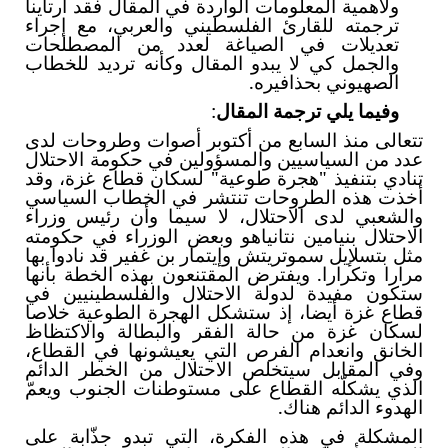
ولأهمية المعلومات الواردة في المقال فقد ارتأينا
ترجمته للقارئ الفلسطيني والعربي، مع إجراء
تعديلات في الصياغة لعدد من المصطلحات
والجمل كي لا يبدو المقال وكأنه ترديد للخطاب
الصهيوني بحذافيره.
وفيما يلي ترجمة المقال
:
تتعالى منذ السابع من أكتوبر أصوات وطروحات لدى
عدد من السياسيين والمسؤولين في حكومة الاحتلال
تنادي بتنفيذ "هجرة طوعية" لسكان قطاع غزة، وقد
أخذت هذه الطروحات تنتشر في الخطاب السياسي
والشعبي لدى الاحتلال، لا سيما
أن رئيس وزراء
و
الاحتلال بنيامين نتانياهو وبعض الوزراء في حكومته
مثل بتسلإيل سموتريتش وإيتمار بن غفير قد نادوا بها
مرارا وتكرارا. ويفترض المقتنعون بهذه الخطة بأنها
ستكون مفيدة لدولة الاحتلال والفلسطينيين في
قطاع غزة أيضا، إذ ستشكل الهجرة الطوعية خلاصا
لسكان غزة من حالة الفقر والبطالة والاكتظاظ
الخانق وانعدام الفرص التي يعيشونها في القطاع،
وفي المقابل سيتخلص الاحتلال من الخطر الدائم
الذي يشكلّه القطاع على مستوطنات الجنوب ويعمّ
الهدوء الدائم هناك.
المشكلة في هذه الفكرة، التي تبدو جذّابة على