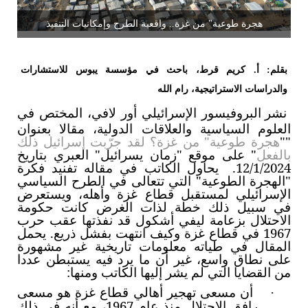
هجرة طوعية" من غزة.. واقعية الطرح وإمكانيات التنفيذ
بقلم: أ. كريم قرط، باحث في مؤسسة يبوس للاستشارات
والدراسات الاستراتيجية، رام الله
نشر البروفيسور الإسرائيلي أور لافي، المختص في
العلوم السياسية والعلاقات الدولية، مقالا بعنوان
""
هجرة طوعية" من غزة؟ لقد جرّبت إسرائيل ذلك
بالفعل
" على موقع "زمان يسرائيل" العبري بتاريخ
12/1/2024. يحاول الكاتب في مقاله تفنيد فكرة
"الهجرة الطوعية" التي تتعالى في الطرح السياسي
الإسرائيلي لمستقبل قطاع غزة وأهله، ويستعرض
في سبيل ذلك خطة لذات الغرض كانت حكومة
الاحتلال بزعامة ليفي أشكول قد نفذتها عقب حرب
1967 في قطاع غزة وكيف انتهت بفشل ذريع. يحمل
المقال في طياته معلومات تاريخية غير مشهورة
على نطاق واسع، غير أن ما يرد فيه يستبطن عددا
من القضايا التي لم يشر إليها الكاتب ومنها:
أن مسعى تهجير أهالي قطاع غزة هو مسعى
·
رافق الاحتلال منذ عام 1967، مع أنه في ذلك