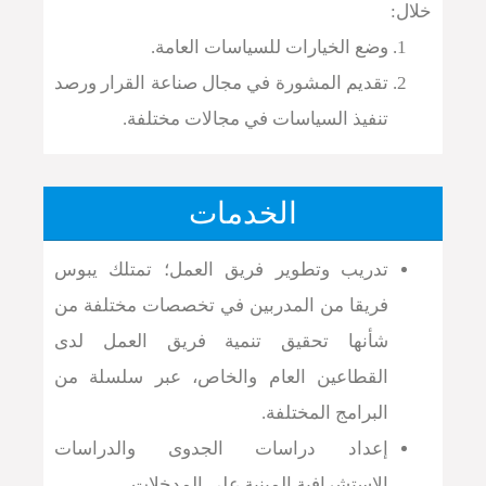
خلال:
وضع الخيارات للسياسات العامة.
تقديم المشورة في مجال صناعة القرار ورصد
تنفيذ السياسات في مجالات مختلفة.
دعم التواصل والحوار ما بين صانعي
السياسات وشرائح المجتمع.
الخدمات
الحصول على تغذية راجعة لقرارات ومواقف
اتخذت.
تدريب وتطوير فريق العمل؛ تمتلك يبوس
الحصول على آراء موضوعية ومهنية ومنهجية
فريقا من المدربين في تخصصات مختلفة من
تجاه قضايا بارزة.
شأنها تحقيق تنمية فريق العمل لدى
القطاعين العام والخاص، عبر سلسلة من
اعرف المزيد
البرامج المختلفة.
إعداد دراسات الجدوى والدراسات
الاستشرافية المبنية على المدخلات.