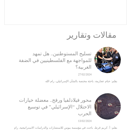
مقالات وتقارير
تسليح المستوطنين.. هل تمهد
للمواجهة مع الفلسطينيين في الضفة
الغربية؟
27/02/2024
بقلم: ختام عجارمة، باحثة مختصة بالشأن الإسرائيلي، رام الله
محور فيلادلفيا ورفح.. معضلة خيارات
الاحتلال “الإسرائيلي” في توسيع
الحرب
13/02/2024
بقلم: أ. كريم قرط، باحث في مؤسسة يبوس للاستشارات والدراسات الاستراتيجية، رام