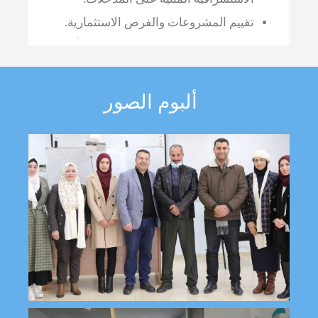
تقييم المشروعات والفرص الاستثمارية.
دراسة الصورة الذهنية وقياس الرأي العام
لدى الجمهور.
دراسة رأي النخبة تجاه القضايا المحورية.
ألبوم الصور
المساهمة في وضع السياسات والإستراتيجية
للمؤسسات والهئيات.
المساعدة في إيجاد الحلول بناء على
المعطيات وتقديم الخيارات.
تنظيم وتنفيذ البرامج التدريبية.
تطوير وتفعيل الأداء والمضامين الإلكترونية
للمؤسسات والهيئات.
اعرف المزيد