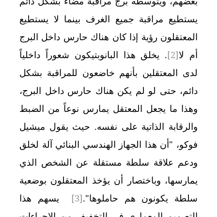
بعضهم، ويتوسطه برج مراقبة مضاء بشكل دائم
يستطيع مراقبة جميع الغرف بينما لا يستطيع
المعتقلون رؤية إذا كان هناك حارس داخل البرج
أم لا
[2]
. يخلق هذا البانوبتيكون شعوراً داخلياً
لدى المعتقلين بأنهم خاضعون للمراقبة بشكل
دائم، حتى لو لم يكن هناك حارس داخل البرج،
وهذا ما يجعل المعتقل يمارس نوعاً من الضبط
والرقابة الذاتية على نفسه. حيث يقول ميشيل
فوكو، "أن هذا الجهاز الهندسي البنائي آلة لخلق
ودعم علاقة سلطة مستقلة عن الشخص الذي
يمارسها، وباختصار أن يؤخذ المعتقلون بوضعية
سلطة يكونون هم حاملوها".
[3]
يسهم هذا
التصميم المعماري في التخفيف من الإجراءات