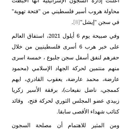
أعلنت إدارة السجون الإسرائيلية أنها أحبطت
محاولة هروب أسير فلسطيني من "فتحة تهوية"
في سجن "إيشل"
[8]
.
وفي صبيحة يوم 6 أيلول 2021، استفاق العالم
على خبر هرب 6 أسرى فلسطينيين من خلال
حفرهم لنفق أسفل سجن جلبوع ، خمسة اسرى
منهم منتمين لحركة الجهاد الإسلامي (محمود
عارضة، محمد عارضة، يعقوب القادري، ايهم
كممجي، ناضل نفيعات)، برفقة الأسير زكريا
زبيدي عضو المجلس الثوري لحركة فتح، وقائد
كتائب شهداء الأقصى سابقا.
ومن المثير للاهتمام أن مصلحة السجون