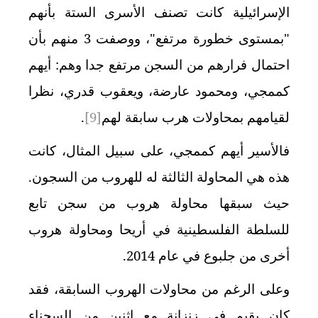
الإسرائيلية كانت تصنف الأسرى الستة بأنهم
"بمستوى خطورة مرتفع"، ووصفت 3 منهم بأن
احتمال فرارهم من السجن مرتفع جدا وهم: أيهم
كممجي، ومحمود عارضة، ويعقوب قدري، نظرا
لقيامهم بمحاولات هرب سابقة لهم
[9]
.
فالأسير أيهم كممجي، على سبيل المثال، كانت
هذه هي المحاولة الثالثة له للهروب من السجون.
حيث سبقها محاولة هروب من سجن تابع
للسلطة الفلسطينية في أريحا ومحاولة هروب
أخرى من جلبوع في عام 2014
.
وعلى الرغم من محاولات الهروب السابقة، فقد
كان يقيم في زنزانة مع اثنين من السجناء