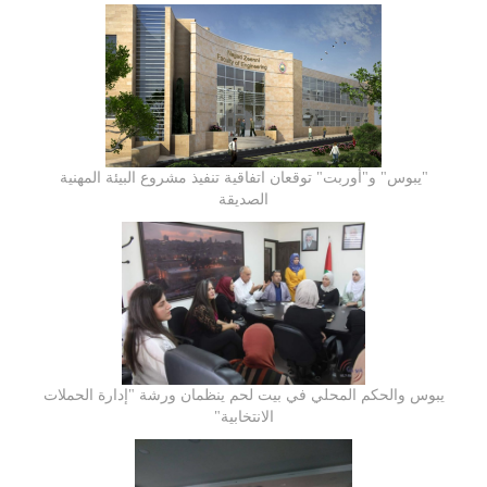
"يبوس" و"أوربت" توقعان اتفاقية تنفيذ مشروع البيئة المهنية
الصديقة
يبوس والحكم المحلي في بيت لحم ينظمان ورشة "إدارة الحملات
الانتخابية"