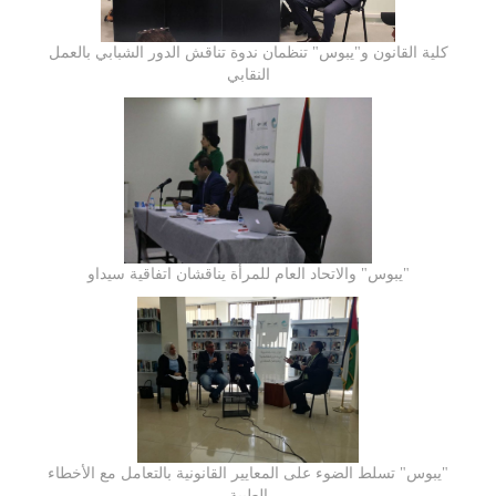
كلية القانون و"يبوس" تنظمان ندوة تناقش الدور الشبابي بالعمل
النقابي
"يبوس" والاتحاد العام للمرأة يناقشان اتفاقية سيداو
"يبوس" تسلط الضوء على المعايير القانونية بالتعامل مع الأخطاء
الطبية