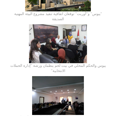
"يبوس" و"أوربت" توقعان اتفاقية تنفيذ مشروع البيئة المهنية
الصديقة
يبوس والحكم المحلي في بيت لحم ينظمان ورشة "إدارة الحملات
الانتخابية"