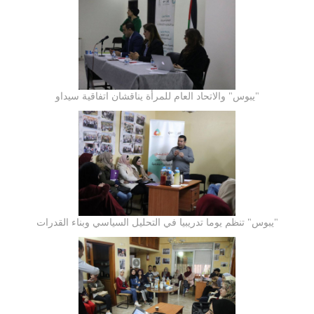
"يبوس" والاتحاد العام للمرأة يناقشان اتفاقية سيداو
"يبوس" تنظم يوما تدريبيا في التحليل السياسي وبناء القدرات