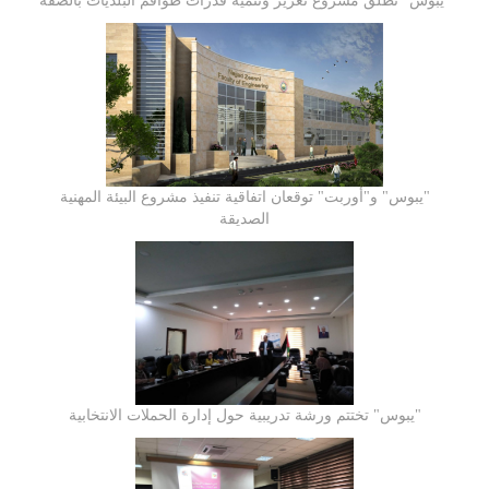
"يبوس" تطلق مشروع تعزيز وتنمية قدرات طواقم البلديات بالضفة
"يبوس" و"أوربت" توقعان اتفاقية تنفيذ مشروع البيئة المهنية
الصديقة
"يبوس" تختتم ورشة تدريبية حول إدارة الحملات الانتخابية