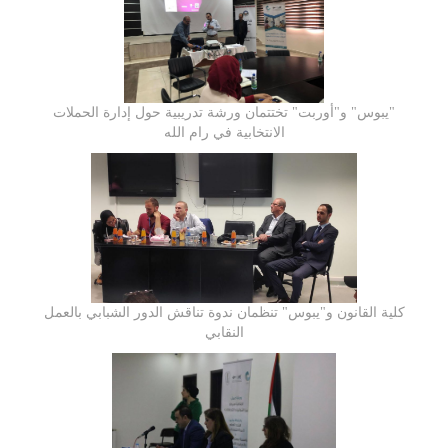
"يبوس" و"أوربت" تختتمان ورشة تدريبية حول إدارة الحملات
الانتخابية في رام الله
كلية القانون و"يبوس" تنظمان ندوة تناقش الدور الشبابي بالعمل
النقابي