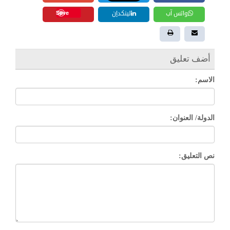
Save
واتس آب
لينكدإن
أضف تعليق
الاسم:
الدولة/ العنوان:
نص التعليق: