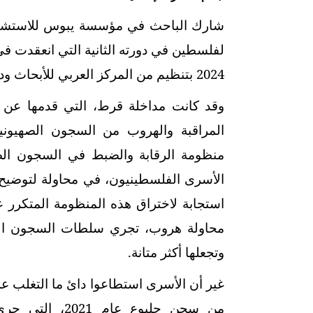
شارك الباحث في مؤسسة يبوس للاستشارا
2024 بتنظيم من المركز العربي للأبحاث ودراسة السياسات ومؤسسة الدراسات الفلسطينية.
وقد كانت مداخلة قرط، التي قدمها عن ب
المراقبة والهروب من السجون الصهيونية
منظومة الرقابة والضبط في السجون الصه
الأسرى الفلسطينيون، في محاولة لتوضيح 
استجابة لاختراق هذه المنظومة المتكرر ع
محاولة هروب، تجري سلطات السجون الاس
وتجعلها أكثر متانة
.
غير أن الأسرى استطاعوا دائ ما التغلب عل
من سجن جلبوع عا