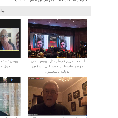
لا يوجد تعليقات حالياً، ما رأيك أن تفتتح التعليقات؟
موا
الباحث كريم قرط يمثل "يبوس" في
يبوس تستضي
مؤتمر فلسطين ومستقبل الشؤون
حول حر
الدولية باسطنبول