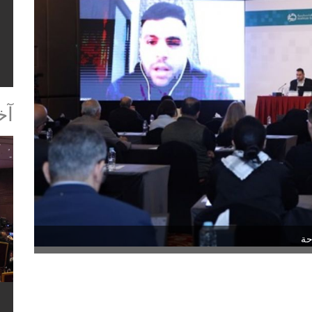
الباحث قرط يمثل يب
آخ
حة