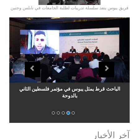
فريق يبوس ينفذ سلسلة تدريبات لطلبة الجامعات في نابلس وجنين
evious
Next
الباحث قرط يمثل يبوس في مؤتمر فلسطين الثاني
بالدوحة
آخر الأخبار