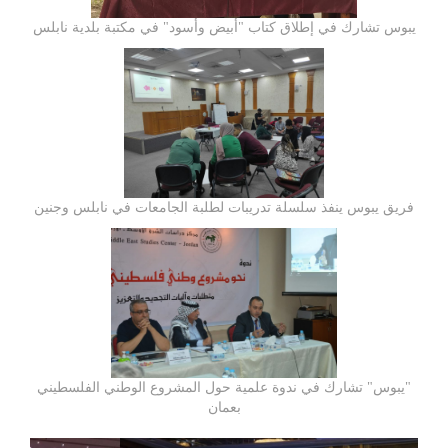
يبوس تشارك في إطلاق كتاب "أبيض وأسود" في مكتبة بلدية نابلس
فريق يبوس ينفذ سلسلة تدريبات لطلبة الجامعات في نابلس وجنين
"يبوس" تشارك في ندوة علمية حول المشروع الوطني الفلسطيني
بعمان