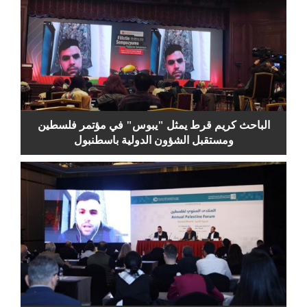
الباحث كريم قرط يمثل "يبوس" في مؤتمر فلسطين
ومستقبل الشؤون الدولية باسطنبول