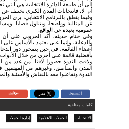
إلى أن طبيعة الدائرة الانتخابية هي التي تح
أم لا، فانتخابات المدن الكبرى تختلف عن ا
وفيما يتعلق بالبرنامج الانتخابي، يرى الخ
عن المثالية وواضحا، ويتناول قضايا ومشا
عمومية بعيدة عن الواقع.
وفي ختام حديثه، أكد الخروبي على أن فو
والدعاية، وإنما على يعتمد بالأساس على 
أعضاء القائمة، في حين يتمحور دور الدعاي
بأفضلية قائمة على أخرى من خلال الأدوات 
ولاقت الندوة حضورا لافتا من عدد من ال
المدن والمناطق، وغيرهم من المهتمين 
الندوة وتفاعلوا معه بالنقاش والأسئلة والم
فيسبوك
أنشر
كلمات مفتاحية
الانتخابات
الحملات الاعلامية
إدارة الحملات