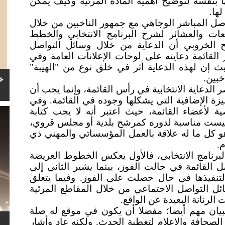
تها بنفسه لتوضيح أهمية المادة المرئية وكيف يمكن
ها.
واصل المباشر الوجاهي مع جمهور الناخبين من خلال
ات والعشائر لشرح البرنامج الانتخابي والخطط
ح الخروبي أن الدعاية من خلال وسائل التواصل
 القائمة دعايته على لوحات الإعلانات العامة وفي
 إن لهذه الدعاية أثر في خلق نوع من "الهيبة"
خبين.
خ
 الدعاية الانتخابية في رأس القائمة، وإنما يجب أن
يزة الإضافية التي يشكلها وجوده في القائمة. وفي
 لأعضاء القائمة، حيث اعتبر أنه لا يجب كتابة
 ليست مناسبة لدوره كمرشح بلدية أو مجلس قروي،
و كل ما له علاقة بالعمل المؤسساتي والمهني ذي
م.
البرنامج الانتخابي، فالأول يعكس الخطوط العريضة
القائمة في حالت الفوز، بينما يشير الثاني إلى
تنفيذها في حال حصلت على الفوز. وفيما يتعلق
وسائل التواصل الاجتماعي من خلال المقاطع المرئية
الرنانة البعيدة عن الواقع.
لبيان مهم أيضا؛ مفضلا أن يكون في موقع له صلة
 الصحافة والإعلام لتغطية الحدث. ولكنه عاد وأشار