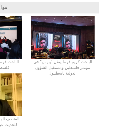
موا
الباحث كريم قرط يمثل "يبوس" في
الباحث قرط
مؤتمر فلسطين ومستقبل الشؤون
فلسطين
الدولية باسطنبول
المنصف الم
للحديث عن 