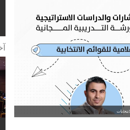
ا
آخ
نتخابات