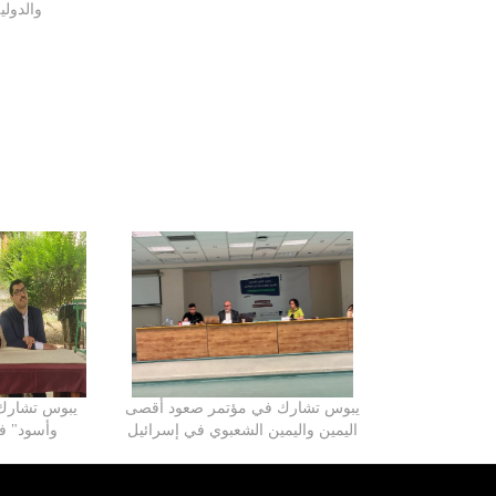
والدول
يبوس تشارك في مؤتمر صعود أقصى
يبوس تشارك 
اليمين واليمين الشعبوي في إسرائيل
وأسود" في