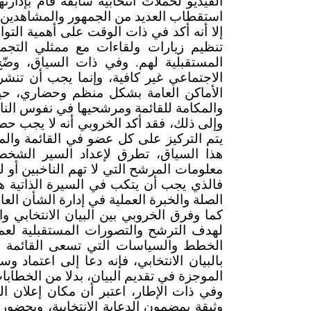
الفيديو لحملات انتخابية سابقة قام بإدار
استقطاب العديد من الجمهور والمشاهدين ل
إلا أنه أكد في ذات الوقت على أهمية الت
تنظيم زيارات ولقاءات مع ممثلي التجمع
المستقبلية لهم. وفي ذات السياق، وضّ
الاجتماعي غير كافية، وإنما يجب أن تنشر
الأماكن العامة بشكل منظم وحضاري، حيث
والمكامة للقائمة ومرشحيها في نفوس النا
وإلى ذلك، فقد أكد الخروبي أنه لا يجب حصر
يتم التركيز على كل عضو في القائمة والم
هذا السياق، تطرق لإعداد السير الشخصية
معلومات المرشح التي لا تهم الناخبين أو
فالذي يجب أن يتكب في السيرة الذاتية ه
الصلة والخبرة العملية في إدارة الشأن العا
كما وفرق الخروبي بين البيان الانتخابي و
لهدف الترشح والتصورات المستقبلية لعمل 
الخطط والسياسات التي تسعى القائمة ل
بالبيان الانتخابي، فإنه دعا إلى اعتماد 
الموجزة في تقديم البيان، بدلا من الخطابات 
وفي ذات الإطار، اعتبر أن مكان إعلان ا
وثيقة بمضمون الدعاية الانتخابية، وبحضور