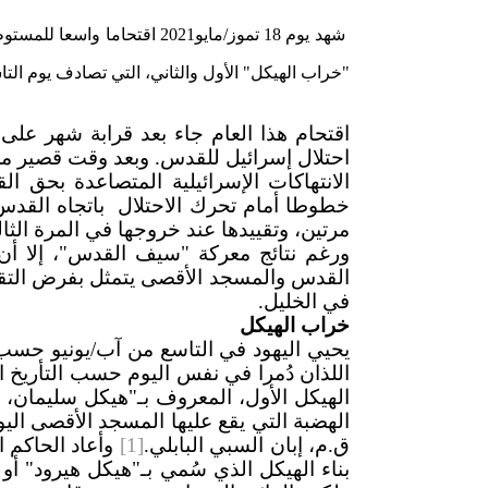
شهد يوم 18 تموز/مايو2021 اقت
"خراب الهيكل" الأول والثاني، التي تصادف يوم ال
اقتحام هذا العام جاء بعد قرابة شهر على م
احتلال إسرائيل للقدس. وبعد وقت قصير م
الانتهاكات الإسرائيلية المتصاعدة بحق
خطوطا أمام تحرك الاحتلال باتجاه القدس 
مرتين، وتقييدها عند خروجها في المرة الثال
ورغم نتائج معركة "سيف القدس"، إلا أن
القدس والمسجد الأقصى يتمثل بفرض التقسي
في الخليل.
خراب الهيكل
يحيي اليهود في التاسع من آب/يونيو حسب 
اللذان دُمرا في نفس اليوم حسب التأريخ ا
ق.م، إبان السبي البابلي.
[1]
وأعاد الحاكم ا