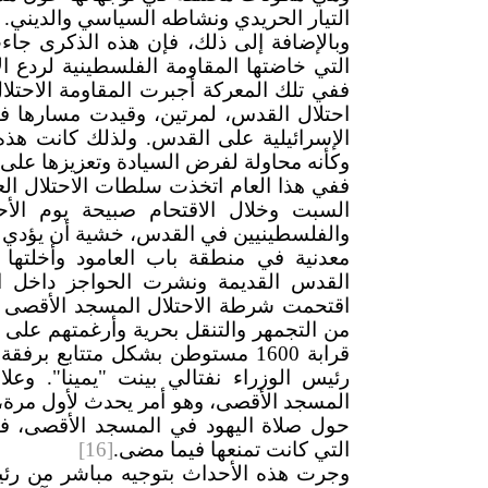
التيار الحريدي ونشاطه السياسي والديني.
وبالإضافة إلى ذلك، فإن هذه الذكرى جا
التي خاضتها المقاومة الفلسطينية لردع ا
ففي تلك المعركة أجبرت المقاومة الاحتلا
احتلال القدس، لمرتين، وقيدت مسارها في 
الإسرائيلية على القدس. ولذلك كانت هذه ا
وكأنه محاولة لفرض السيادة وتعزيزها عل
ففي هذا العام اتخذت سلطات الاحتلال ال
والفلسطينيين في القدس، خشية أن يؤدي 
معدنية في منطقة باب العامود وأخلتها 
القدس القديمة ونشرت الحواجز داخل ا
اقتحمت شرطة الاحتلال المسجد الأقصى ف
من التجمهر والتنقل بحرية وأرغمتهم على
قرابة 1600 مستوطن بشكل متتابع
رئيس الوزراء نفتالي بينت "يمينا". وع
المسجد الأقصى، وهو أمر يحدث لأول مرة، 
حول صلاة اليهود في المسجد الأقصى، في
التي كانت تمنعها فيما مضى.
[16]
وجرت هذه الأحداث بتوجيه مباشر من رئيس