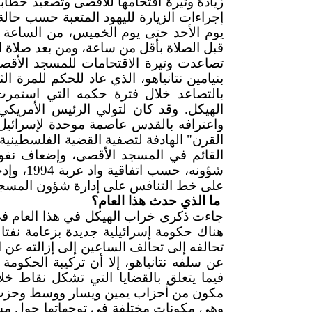
زيادة وتيرة اقتحامها للأقصى وتصعيد خطاب
إجراءات الزيارة لليهود المتعبة حسب حالة
يوم الأحد حتى يوم الخميس، من الساعة ا
قبل الصلاة بأقل من ساعة، ومن بعد صلاة 
تصاعدت وتيرة الاقتحامات للمسجد الأقص
بالتصاعد خلال فترة حكمه التي استمر
الهيكل. وقد كان لتولي الرئيس الأمريكي
واعترافه بالقدس عاصمة موحدة لإسرائيل و
القرن" الهادفة لتصفية القضية الفلسطينية
القائم في المسجد الأقصى، وإضعاف نفو
شؤونه، ح
على خط التنافس على إدارة شؤون المسج
ما الذي حدث هذا العام؟
جاءت ذكرى خراب الهيكل في هذا العام ف
هناك حكومة إسرائيلية جديدة بزعامة نفتا
تحالفه إلى تحالف الساعين إلى إزالته عن 
عن سلفه نتانياهو، إلا أن تركيبة الحكومة 
فيما يتعلق بالقضايا التي تشكل نقاط خل
مكون من أحزاب يمين ويسار ووسط وحزب عر
وهي مكونات مختلفة في توجهاتها حول مسائ