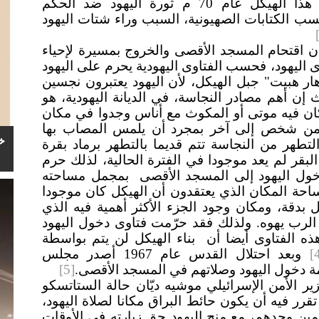
ولكن القائد الروماني تيتوس قام بهدم هذا الهيكل عام 70 م ثورة اليهود ضد الحكم
سب الكتابات الصهيونية، السبب وراء شتات اليهود
 أن اقتحام المسجد الأقصى والخروج بمسيرة لإحياء
 اليهود، فحسب الفتاوى اليهودية يحرم على اليهود
ر هبيت" جبل الهيكل، لأن اليهود يعتبرون نجسين
ن أهم مصادر النجاسة، في الديانة اليهودية، هو
ن فيه موتى أو المكوث مع أناس وجدوا في مكان
 من شخص إلى آخر بمجرد أن يلمس المصاب بها
خ
طهر من النجاسة تتم قديما بالتطهر برماد بقرة
لبقر لم يعد موجودا في الفترة الحالية، لذلك حرم
دخول اليهود إلى المسجد الأقصى بمجمل مساحته
 إلى مساحة المكان الذي يعتقدون أن الهيكل كان موجودا
بدقة، ومكان وجود الجزء الأكثر أهمية فيه الذي
رب يهوه. ولذلك فقد حرّمت فتاوى دخول اليهود
ه الفتاوى أيضا أن بناء الهيكل لن يتم بواسطة
[
وبعد احتلال القدس عام 1967 أصدر مجلس
ة دخول اليهود وصلاتهم في المسجد الأقصى.
[5]
ير الأمن الإسرائيلي موشيه ديّان حالة الستاتسكو
رر فيه أن يكون حائط البراق مكانا لصلاة اليهود،
ن وحدهم، مع منح اليهود حق زيارته في الأوقات