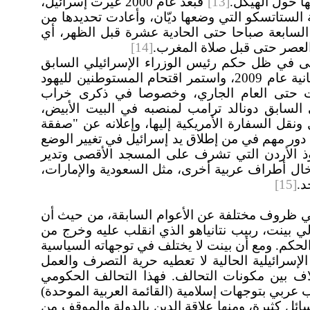
ها حول الهيكل.
[13]
فبعد عام 2000 غيرت إسرائيل،
 الستاتسكو التي وضعها ديّان، وأعادت تحديدها من
لسابعة صباحا حتى الحادية عشرة قبل الظهر، أي
العصر حتى قبل صلاة المغرب.
[14]
ى في ظل حكم رئيس الوزراء الإسرائيلي السابق
بنيامين نتانياهو، الذي عاد للحكم للمرة الثانية عام 2009، واستمر اقتحام المستوطنين لليهود
ت حتى العام الجاري، وخصوصا في ذكرى خراب
 السابق دونالد ترامب لمنصبه في البيت الأبيض،
نقل السفارة الأمريكية إليها، وإعلانه عن "صفقة
 دور مهم في من إطلاق يد إسرائيل في تغيير الوضع
ذ الأردن التي تشرف على المسجد الأقصى وتدير
سب اتفاقية واد عربة 1994، وإدخال أطراف عربية أخرى، مثل السعودية والإمارات،
د.
[15]
ي ظروف مختلفة عن الأعوام السابقة، من حيث أن
لي بينت، ربيب نتانياهو الذي انقلب عليه وخرج من
الحكم. ومع أن بينت لا يختلف في توجهاته السياسية
الإسرائيلية الحالية لا تعطيه حرية التصرف والعمل
اف بين مكونات التحالف. فهذا التحالف الحكومي
بي بتوجهات إسلامية (القائمة العربية الموحدة)
ل كثيرة، ومنها علاقة الدين بالدولة والموقف من