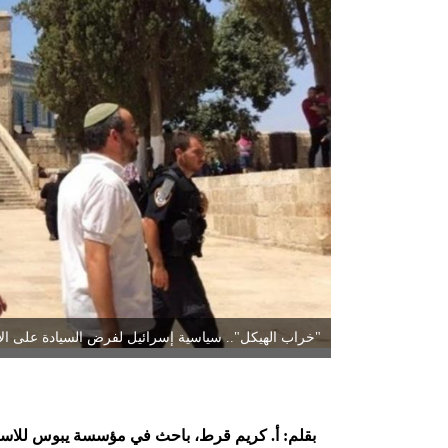
"خراب الهيكل".. سياسية إسرائيل لفرض السيادة على ا
بقلم: أ. كريم قرط، باحث في مؤسسة يبوس للاستشا