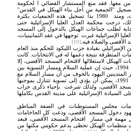
امن معها. فقد منع المستشار القضائي ا لحكومة
ئيل مئير شمغارمحاولة في 1971 لتسجيل "الجمعية من أجل بناء الهيكل في القدس"
كجمعية قانونية، لكن هذه الحالة تغيرت، ومنذ 1980 بدأ تسجيل هذه الجمعيات بكثرة
لك، درجت محكمة العدل العليا الإسرائيلية
حتى
جابة لطلب جماعات الهيكل بالدخول إلى المسجد
عليا الإسرائيلية غيرت توجهها في عقد الثمانينيات،
الأقصى والصلاة فيه.
[10]
 الإسرائيلي بقيادة حزب الليكود للحكم منذ العام
ظمات المتطرفة نتيجة دعمها له في الانتخابات. كانت
الهيكل لاستغلالها لاقتحام المسجد الأقصى، إلا
أن إحياء هذه الذكرى لم يبدأ إلا منذ العام 1994، حيث إن عملية السلام ومسار التسوية بين
ر المتدينين اليهود بالخوف من أن مسار السلام مع
الدول العربية، الذي بدأ في مؤتمر مدريد 1991، يمكن أن يؤدي إلى تسوية تتنازل بموجبها
لمسجد الأقصى، ولذلك شرعت بإحياء ذكرى خراب
لى السيادة الإسرائيلية على مدينة القدس بكاملها
امات مجلس المستوطنات في الضفة المناطق
ليهود دخول المسجد الأقصى، ودعت كل الحاخامات
20 نقطة تحول مهمة في مسار اقتحام المسجد الأقصى، فبعد
صبحت منظمات الهيكل تحظى بدعم حكومي مكنها من