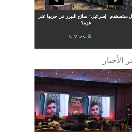
دراسة تحليلية: حماس والنظام السوري..علاقة
مضطربة
ر الأخبار