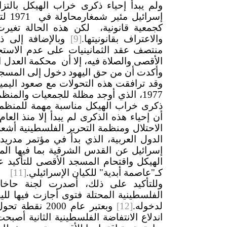
ولم يبدأ إحياء ذكرى خراب الهيكل بالتز
إسرا
والاعتراف بقانونيتها.
[9]
وبالإضافة إلى ذ
منتصف عقد الثمانينيات على عدم الاست
الأقصى والصلاة فيه، إلا أن محكمة العدل ال
وأكدت أن من حق اليهود دخول إلى المسجد 
وقد ترافقت هذه التحولات مع صعود اليمين
1977، الذي أوجد مظلة للجمعيات والمن
ذكرى خراب الهيكل مناسبة مهمة للمنظمات 
الاحتلال ومنظمة التحرير الفلسطينية أشع
إسرائيل عن القدس الشرقية بما فيها ا
الهيكل واقتحام المسجد الأقصى للتأكيد ع
كـ"عاصمة أبدية" للكيان الإسرائيلي.
[11]
وللتأكيد على ذلك، أصدرت لجنة حاخ
الفلسطينية المحتلة فتوى أجازت فيها ل
لدخوله.
[12]
وبعتبر عام 00
اندلاع الانتفاضة الفلسطينية الثانية أ