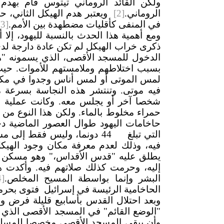
الروماني.
[2]
ويعتبر هدم الهيكل الثاني، ح
في المنفى كأقليات مضطهدة بين الأمم.
[3]
ومع أهمية هذا الحدث بالنسبة لليهود، إلا
ذكرى خراب الهيكل لم تكن عادة دارجة لدى
الدخول للمسجد الأقصى، الذي يسمونه "ها
بسبب اختلاطهم وملامستهم للأموات. حيث إ
لمس الموتى أو لمس أناس وجدوا في مكا
فيه موتى. وتنتشر هذه النجاسة بسرعة
شخصا آخر أو يجلس معه. وكانت عملية الت
حمراء مخلوط بالماء. ولكن هذا النوع من ا
حاخامات اليهود طوال العصور الماضية 
التي تبلغ 44 دونما، وليس فقط
فيه، وذلك لعدم معرفة مكان وجود الهيكل 
يطلق عليه "قدس الأقداس،" وهو مسكن ال
إليه، وحرمت كذلك صلاتهم فيه. وأكدت هذ
البشر وإنما بواسطة المسيح المخلص.
4]
الحاخامية الرئيسة في إسرائيل فتوى بحرم
وبعد احتلال القدس بأسابيع قليلة فرض وز
"الوضع القائم" في المسجد الأقصى الذي تق
وأن يبقى المسجد الأقصى مخصصا للمسلمي