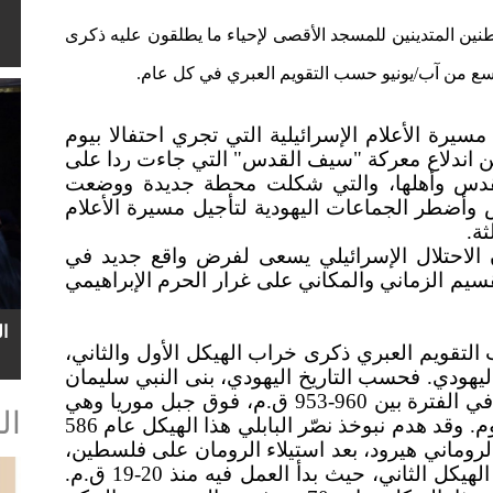
حاما واسعا للمستوطنين المتدينين للمسجد الأقصى لإحياء ما يطلقون عليه ذكرى
تاسع من آب/يونيو حسب التقويم العبري في كل عام.
سيرة الأعلام الإسرائيلية التي تجري احتفالا بيوم
ن اندلاع معركة "سيف القدس" التي جاءت ردا على
 القدس وأهلها، والتي شكلت محطة جديدة ووضعت
وأضطر الجماعات اليهودية لتأجيل مسيرة الأعلام
ثة.
 الاحتلال الإسرائيلي يسعى لفرض واقع جديد في
م الزماني والمكاني على غرار الحرم الإبراهيمي
ا
التقويم العبري ذكرى خراب الهيكل الأول والثاني،
ليهودي. فحسب التاريخ اليهودي، بنى النبي سليمان
الهيكل الأول، المعروف بـ"هيكل سليمان، في الفترة بين 960-953 ق.م، فوق جبل موريا وهي
ال
الهضبة التي يقع عليها المسجد الأقصى اليوم. وقد هدم نبوخذ نصّر البابلي هذا الهيكل عام 586
لروماني هيرود، بعد استيلاء الرومان على فلسطين،
بناء الهيكل الذي سُمي بـ"هيكل هيرود" أو الهيكل الثاني، حيث بدأ العمل فيه منذ 20-19 ق.م.