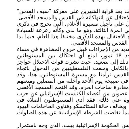
ءت بعد قرابة الشهرين على معركة "سيف القدس"
لاحتلال عن انتهاكاته في القدس والمسجد الأقصى.
لَ على تأجيل مسيرة الأعلام، التي تخرج في ذكرى
المرة الثالثة. وهو ما بدى وكأنه زعزعة للسيادة
لاحتفال بهذه الذكرى مختلفا هذا العام، فيما بدا
ى القدس والمسجد الأقصى.
عديد من الإجراءات قبيل خروج المظاهرة في مساء
السبت وخلال الاقتحام صبيحة يوم الأحد 18 تموز، لمنع أي احتكاك بين المستوطنين
ذلك إلى تصعيد. حيث نشرت قوات الاحتلال حواجز
بالكامل ومنعت الفلسطينيين من الدخول باتجاه
لقدس تزامنا مع مسيرة للمستوطنين. هذا، وقد
ي صبيحة يوم الأحد وأخلته من المصلين ومنعتهم
 مغادرة ساحات الحرم. وقد اقتحم المسجد الأقصى
 برفقة عضوين من أعضاء الكنيست الإسرائيلي عن حزب
لاوة على ذلك، فقد أدى المستوطنون الصلاة في
ويخالف حالة الستاتسكو وفتاوى الحاخامات اليهود
ما تغاضت الشرطة الإسرائيلية عن هذه الصلوات
 الحكومة الإسرائيلية بينت، الذي وجه باستمرار