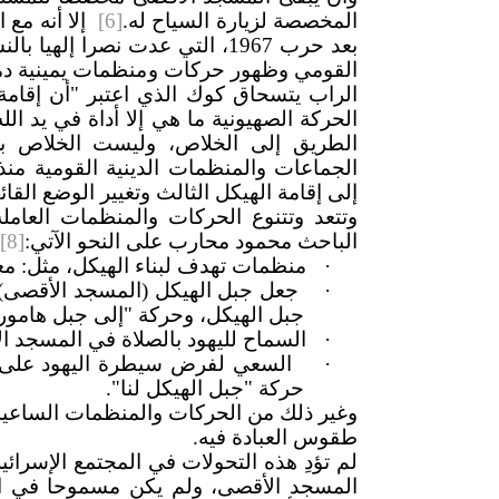
المخصصة لزيارة السياح له.
[6]
إلا أنه مع
بعد حرب 1967، التي عدت نصرا إله
القومي وظهور حركات ومنظمات يمينية دمجت
الراب يتسحاق كوك الذي اعتبر "أن إقامة
الحركة الصهيونية ما هي إلا أداة في يد الل
الطريق إلى الخلاص، وليست الخلاص بحد
الجماعات والمنظمات الدينية القومية منذ
إلى إقامة الهيكل الثالث وتغيير الوضع الق
وتتعد وتتنوع الحركات والمنظمات العامل
الباحث محمود محارب على النحو الآتي:
[8]
·
منظمات تهدف لبناء الهيكل، مثل: معه
·
جعل جبل الهيكل (المسجد الأقصى) مرك
جبل الهيكل، وحركة "إلى جبل هامور"
·
السماح لليهود بالصلاة في المسجد ا
·
السعي لفرض سيطرة اليهود على ا
حركة "جبل الهيكل لنا".
وغير ذلك من الحركات والمنظمات الساعية 
طقوس العبادة فيه.
لم تؤدِ هذه التحولات في المجتمع الإسرائ
المسجد الأقصى، ولم يكن مسموحا في ال