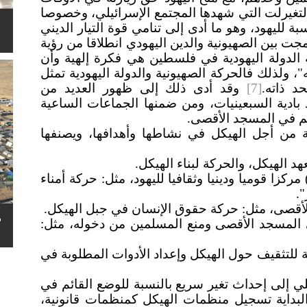
 التغيرلت التي شهدها المجتمع الإسرائيلي، وخصوصا
يا بالنسبة لليهود، وهو ما أدى إلى تنامي قوة التيار الديني
 بين الصهيونية والدين اليهودي انطلاقا من رؤية
 الدولة اليهودية في فلسطين هي فكرة إلهية وأن
ه"، ولذلك فالحركة الصهيونية والدولة اليهودية تمثل
 ذاته.
[7]
وقد أدى ذلك إلى ظهور العديد من
 بادية السبعينيات، ومن ضمنها الجماعات الساعية
ائم في المسجد الأقصى.
ة من أجل الهيكل في نشاطها وأهدافها، ويصنفها
د الهيكل، والحركة لبناء الهيكل.
زا قوميا ودينيا وثقافيا لليهود، مثل: حركة أمناء
.
لأقصى، مثل: حركة حقوق الإنسان في جبل الهيكل.
ه
لمسجد الأقصى ومنع المسلمين من دخوله، مثل:
للتثقيف حول الهيكل وإعداد الأدوات المطلوبة في
يلي إلى إحداث تغير سريع بالنسبة للوضع القائم في
بداية تسجيل منظمات الهيكل كمنظمات قانونية،