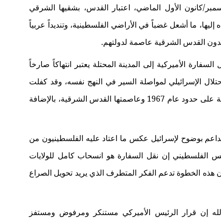
لرئيس الأمريكي، دونالد ترامب، في 6 ديسمبر/كانون الأول الماضي، اعتبار القدس، بشقيها الشرقي
إليها، ما أشعل غضباً في الأراضي الفلسطينية، وتنديداً عربياً
يريدون القدس الشرقية عاصمة لدولتهم.
فارة الأميركية إلى المدينة المحتلة يعتبر انتهاكاً صارخاً
احتلال الإسرائيلي لمواصلة السير في النهج نفسه، وقد كفلت
على حدود عام 1967 وعاصمتها القدس الشرقية، بالإضافة
ة
الداعم بوضوح لإسرائيل عكس ما اعتاد عليه الفلسطينيون من
 الفلسطيني إن نقل السفارة هو انسحاب كامل للولايات
أن هذه الخطوة تدعم الفكر المتطرف الذي يريد تحويل الصراع
إن قرار الرئيس الأميركي مستنكر ومرفوض ومستفز
له