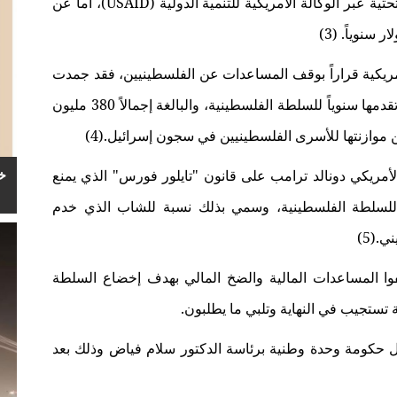
USAID
)، أما عن
أمريكية قراراً بوقف المساعدات عن
، فقد جمدت
الفلسطينيين
عام 2016 مبلغ 221 مليون دولار من المنحة التي تقدمها سنوياً للسلطة الفلسطينية، والبالغة إجمالاً 380 مليون
 موازنتها للأسرى الفلسطينيين في سجون إسرائيل
.
(4)
لأمريكي دونالد ترامب على قانون "تايلور فورس" الذي يمنع
خ
 للسلطة الفلسطينية، وسمي بذلك نسبة للشاب الذي خدم
.(5)
قفوا المساعدات المالية والضخ المالي بهدف إخضاع السلطة
تستجيب في النهاية وتلبي ما يطلبون.
ل
برئاسة الدكتور سلام فياض وذلك بعد
حكومة وحدة وطنية