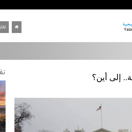
تقار
تق
.. إلى أين؟