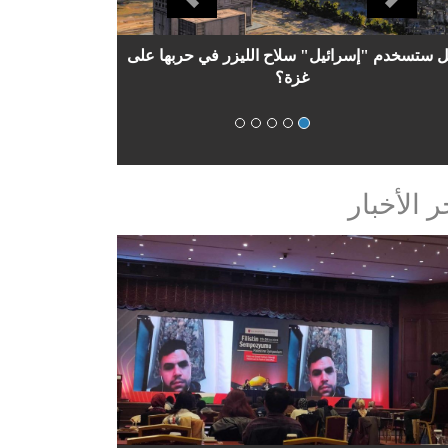
دراسة تحليلية: حماس والنظام السوري..علاقة
مضطربة
ر الأخبار