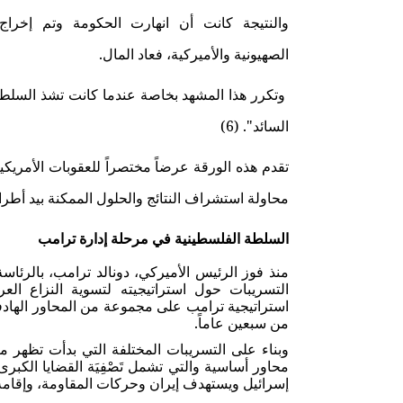
والنتيجة كانت أن انهارت الحكومة وتم إخرا
والأميركية، فعاد المال.
الصهيونية
وتكرر هذا المشهد بخاصة عندما كانت تشذ السلطة
السائد". (6)
تقدم هذه الورقة عرضاً مختصراً للعقوبات الأمريكي
محاولة استشراف النتائج والحلول الممكنة بيد أطر
السلطة الفلسطينية في مرحلة إدارة ترامب
التسريبات حول استراتيجيته لتسوية النزاع الع
استراتيجية ترامب على مجموعة من المحاور الهادفة
من سبعين عاماً.
محاور أساسية والتي تشمل تَصْفِيَة القضايا الكبرى
إسرائيل ويستهدف إيران وحركات المقاومة، وإقامة د