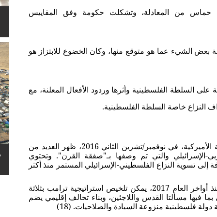
ج
من المعادلة، وتشكلت حكومة وفق المقاييس
حماس
 بعض الشيء عما هو متوقع منها، وكان الخضوع للابتزاز هو
ة على السلطة الفلسطينية وأثرها وردود الأفعال المعلنة، مع
اف النزاع خاصة السلطة الفلسطينية.
منذ فوز الرئيس الأميركي، دونالد ترامب، بالرئاسة الأميركية، في نوفمبر/تشرين الثاني 2016، ظهر العديد من
ه
ربي-الإسرائيلي والتي تم وصفها بـ"صفقة القرن". وتحتوي
 إلى تسوية النزاع الفلسطيني-الإسرائيلي المستمر منذ أكثر
وبناء على التسريبات المختلفة التي بدأت تظهر منذ أواخر العام 2017، يمكن تلخيص استراتيجية ترامب بثلاثة
 بما فيها مسألتا القدس واللاجئين، وبناء تحالف إقليمي يضم
ولة فلسطينية منزوعة السيادة والصلاحيات. (18)