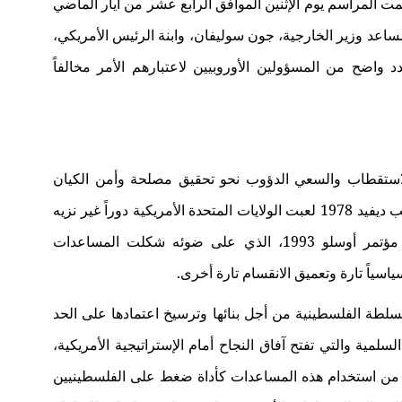
مت المراسم يوم الإثنين الموافق الرابع عشر من أيار الماضي
ساعد وزير الخارجية، جون سوليفان، وابنة الرئيس الأمريكي،
 واضح من المسؤولين الأوروبيين لاعتبارهم الأمر مخالفاً
الاستقطاب والسعي الدؤوب نحو تحقيق مصلحة وأمن الكيان
الصهيوني. ومنذ بداية عملية السلام الهشة منذ كامب ديفيد 1978 لعبت الولايات المتحدة الأمريكية دوراً غير نزيه
في دعم الاحتلال الإسرائيلي، وتنامى دورها مع مؤتمر أوسلو 1993، الذي على ضوئه شكلت المساعدات
اسياً تارة وتعميق الانقسام تارة أخرى.
لسلطة الفلسطينية من أجل بنائها وترسيخ اعتمادها على الحد
سلمية والتي تفتح آفاق النجاح أمام الإستراتيجية الأمريكية،
فة من استخدام هذه المساعدات كأداة ضغط على الفلسطينيين