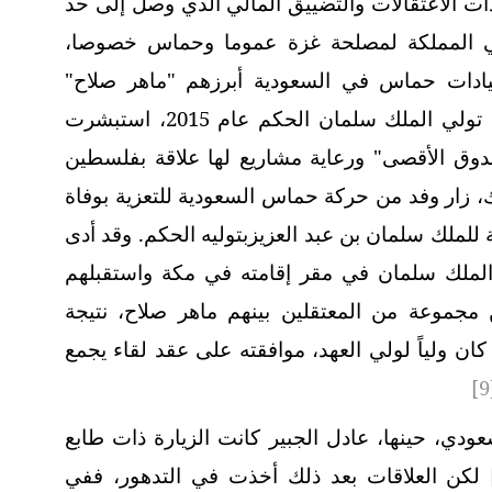
أت الاعتقالات والتضييق المالي الذي وصل إلى حد
ل في المملكة لمصلحة غزة عموما وحماس خصوصا،
يادات حماس في السعودية أبرزهم "ماهر صلاح"
المسؤول المالي للحركة في الخارج. ومع تولي الملك سلمان الحكم عام 2015، استبشرت
وق الأقصى" ورعاية مشاريع لها علاقة بفلسطين
لك، زار وفد من حركة حماس السعودية للتعزية بوفاة
ئة للملك سلمان بن عبد العزيزبتوليه الحكم. وقد أدى
الملك سلمان في مقر إقامته في مكة واستقبلهم
جموعة من المعتقلين بينهم ماهر صلاح، نتيجة
كان ولياً لولي العهد، موافقته على عقد لقاء يجمع
[9
ودي، حينها، عادل الجبير كانت الزيارة ذات طابع
لكن العلاقات بعد ذلك أخذت في التدهور، ففي