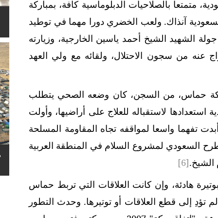
ة، متمتعا بالصلاحيات الدبلوماسية كافة، بمباركة
سعودية آنذاك.
ولعب الخضري دورا مهما في توطيد
ولة الشهيد الشيخ أحمد ياسين الخارجية، وزيارته
 العام 1998، بعد الإفراج عنه من سجون الاحتلال، ولقائه مع ولي العهد
ركة حماس، من السجن، كان وضعه الصحي يتطلب
 استعدادها لاستقباله للعلاج على أراضيها، وأولت
أبدت تفهما واسعا لمواقفه تجاه المقاومة المسلحة
رح السعودي لمشروع السلام في المنطقة العربية
ه
الشيخ.
[6]
تيرة هادئة، وإن كانت العلاقات التي تربط حماس
لم تؤدِ إلى قطع العلاقات أو توتيرها. وحدث التطور