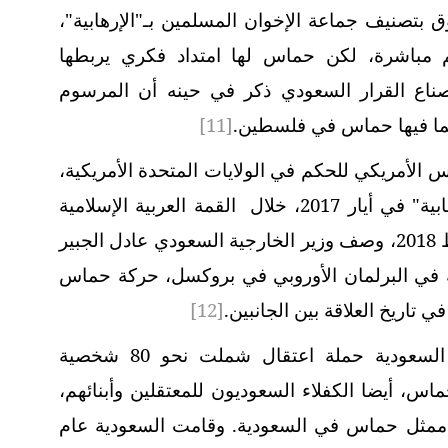
وق بتصنيف جماعة الإخوان المسلمين بـ"الإرهابية"،
مباشرة، لكن حماس لها امتداد فكري يربطها
ناع القرار السعودي ذكر في حينه أن المرسوم
بما فيها حماس في فلسطين.
[11]
يس الأمريكي للحكم في الولايات المتحدة الأمريكية،
الذي وصف حركة حماس بأنها حركة "إرهابية" في أيار 2017، خلال القمة العربية الإسلامية
الأميركية في الرياض. وبعد ذلك وفي شباط 2018، وصف وزير الخارجية السعودي عادل الجبير
 في البرلمان الأوروبي في بروكسل، حركة حماس
ي تاريخ العلاقة بين الجانبين.
[12]
في بداية العام 2019، شنت السلطات السعودية حملة اعتقال شملت نحو 80 شخصية
، أيضا الكفلاء السعوديون للمعتقلين وأبنائهم،
 ممثل حماس في السعودية. وقامت السعودية عام