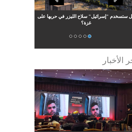
دراسة تحليلية: حماس والنظام السوري..علاقة
مضطربة
ر الأخبار