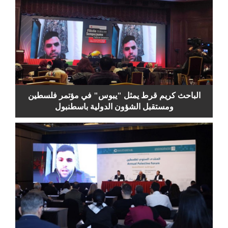
الباحث كريم قرط يمثل "يبوس" في مؤتمر فلسطين
ومستقبل الشؤون الدولية باسطنبول