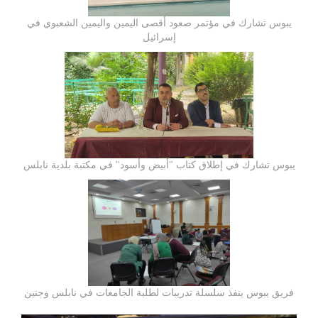
يبوس تشارك في مؤتمر صعود أقصى اليمين واليمين الشعبوي في
إسرائيل
يبوس تشارك في إطلاق كتاب "أبيض وأسود" في مكتبة بلدية نابلس
فريق يبوس ينفذ سلسلة تدريبات لطلبة الجامعات في نابلس وجنين