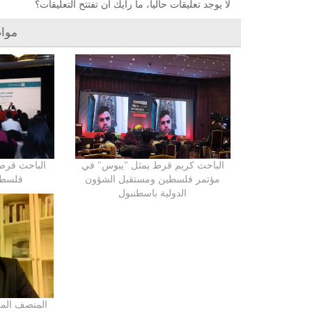
لا يوجد تعليقات حالياً، ما رأيك أن تفتتح التعليقات؟
موا
الباحث كريم قرط يمثل "يبوس" في
الباحث قرط
مؤتمر فلسطين ومستقبل الشؤون
فلسطين
الدولية باسطنبول
المنصف الم