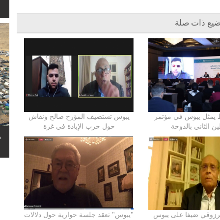
ضيع ذات صلة
 يمثل يبوس في مؤتمر
يبوس تستضيف المؤرخ صالح ونقاش
 الثاني بالدوحة
حول حرب الإبادة في غزة
ه
رزوقي ضيفا على يبوس
"يبوس" تعقد جلسة حوارية حول دلالات