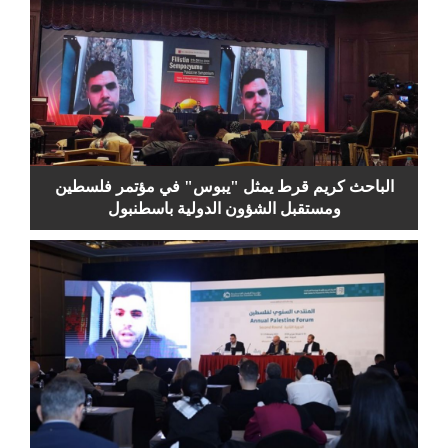
الباحث كريم قرط يمثل "يبوس" في مؤتمر فلسطين
ومستقبل الشؤون الدولية باسطنبول