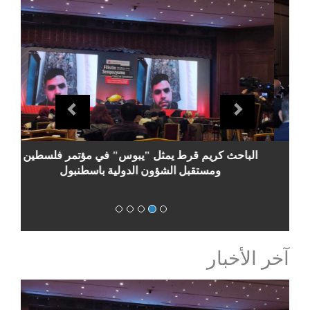
evious
Next
الباحث قرط يمثل يبوس في مؤتمر فلسطين الثاني
بالدوحة
آخر الأخبار