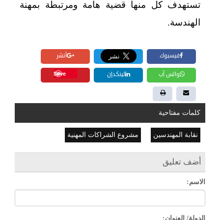
تستهدف كل منها قضية هامة ومرتبطة بمهنة
الهندسة
.
فيسبوك
أنشر
Save
واتس آب
لينكدإن
كلمات مفتاحية
نقابة المهندسين
مشروع الشراكات المهنية
أضف تعليق
الاسم:
الدولة/ العنوان: