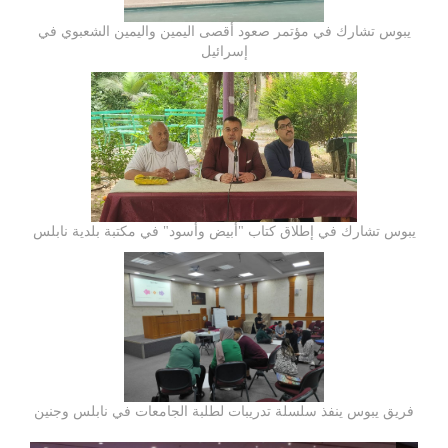
يبوس تشارك في مؤتمر صعود أقصى اليمين واليمين الشعبوي في
إسرائيل
يبوس تشارك في إطلاق كتاب "أبيض وأسود" في مكتبة بلدية نابلس
فريق يبوس ينفذ سلسلة تدريبات لطلبة الجامعات في نابلس وجنين