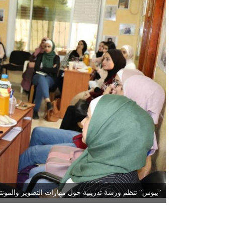
"يبوس" تنظم ورشة تدريبية حول مهارات التصوير والمونتا