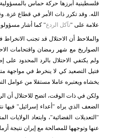
فلسطينية أبرزها حركة حماس بالمسؤولية ع
الله. وقد تكرر ذات الأمر في قطاع غزة. وقد
علامة على "
تآكل الردع
" كما أشار مسؤولون
والملاحظ أن الاحتلال قد تجنب الانخراط 
الصواريخ مع شهر رمضان واقتحامات الاحت
ولم يكتفي الاحتلال بالرد المحدود على إ
فتيل التصعيد كي لا ينخرط في مواجهة م
يخشاه ويعتبره عاملا مستقلا من عوامل الت
ولكن في ذات الوقت، اتضح للاحتلال أن الرد
الضعف الذي يراه "أعداء إسرائيل" فيها ن
"التعديلات القضائية"، وابتعاد الولايات الم
عنها وتوجهها للمصالحة مع إيران نتيجة أزمات