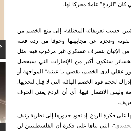
 كان "الردع" عاملا محركا لها.
شير، حسب تعريفاته المختلفة، إلى منع الخصم من
لقوته وعجزه عن مجابهتها وخوفا من ردة فعله
خ
و من الإتيان بتصرف عسكري غير مرغوب فيه، مثل
الخسائر ستكون أكبر من الإنجازات التي سيحصل
ر عقلي لدى الخصم، يقضي بـ"عبثية" المواجهة أو
راك لحجم قوة الخصم الهائلة التي لا قِبل لتحديها.
ة وليس الانتصار فيها، أي أن الردع يعني الخوف
عريف.
ها على فكرة الردع. إذ تعود جذورها إلى نظرية زئيف
لحديدي
"، التي بناها على فكرة أن الفلسطينيين لن