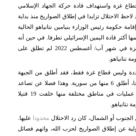
قطاع غزة واستهداف قادة حركة الجهاد الإسلامي
احظ الاحتلال تزايدا في إطلاق الصواريخ منذ بداية
امة حكومة رئيس الوزارء بنيامين نتانياهو الحالية
كثر قادة اليمين الإسرائيلي تطرفا. في حين أنه
ومنذ نهاية العدوان السابق على قطاع غزة في شهر آب/ أغسطس 2022 لم تطلق على
 نتانياهو.
ددة وليس قطاع غزة فقط، فقد أطلق من الجبهة
الشمالية، سورية ولبنان، قرابة 73 صاروخا، أطلق 6 منها من سورية. وهذا فضلا عن تصاعد
المقاومة في الضفة الغربية، وتنفيذ عدة عمليات في مناطق مختلفة منها خلفت 19 قتيلا
ة نتانياهو.
لجنوب أو الشمال، كان رد الاحتلال
محدودا
عليها.
لية عن إطلاق الصواريخ لحزب الله، واتهم فصائل