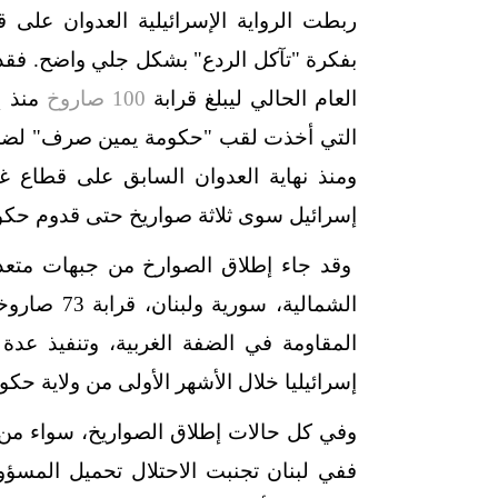
ربطت الرواية الإسرائيلية العدوان على 
بفكرة "تآكل الردع" بشكل جلي واضح. فقد ل
العام الحالي ليبلغ قرابة
100 صاروخ
منذ إق
التي أخذت لقب "حكومة يمين صرف" لضمها أ
إسرائيل سوى ثلاثة صواريخ حتى قدوم حكومة
وقد جاء إطلاق الصوارخ من جبهات متع
إسرائيليا خلال الأشهر الأولى من ولاية حكوم
وفي كل حالات إطلاق الصواريخ، سواء من ا
ففي لبنان تجنبت الاحتلال تحميل المسؤو