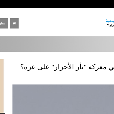
تقار
في معركة "ثأر الأحرار" على غزة؟