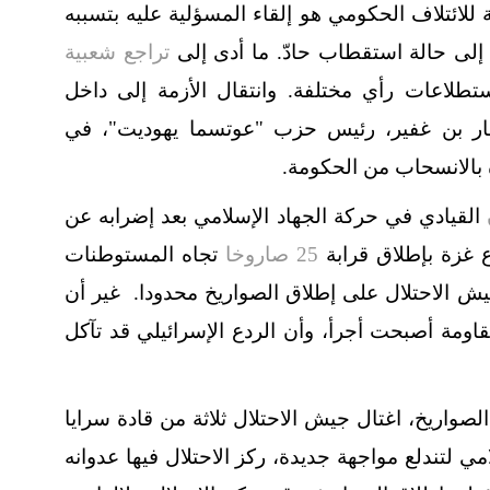
للائتلاف الحكومي هو إلقاء المسؤلية عليه بتسببه
ي إلى حالة استقطاب حادّ. ما أدى إلى
تراجع شعبية
لاعات رأي مختلفة. وانتقال الأزمة إلى داخل
مار بن غفير، رئيس حزب "عوتسما يهوديت"، في
 بالانسحاب من الحكومة.
القيادي في حركة الجهاد الإسلامي بعد إضرابه عن
25 صاروخا
تجاه المستوطنات
جيش الاحتلال على إطلاق الصواريخ محدودا. غير أن
قاومة أصبحت أجرأ، وأن الردع الإسرائيلي قد تآكل
لصواريخ، اغتال جيش الاحتلال ثلاثة من قادة سرايا
ي لتندلع مواجهة جديدة، ركز الاحتلال فيها عدوانه