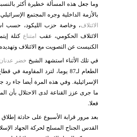
وما جعل هذه المسألة خطيرة أكثر بالنسبة 
بالأزمة الداخلية وجره المجتمع الإسرائيل
الائتلاف
، وخاصة حزب الليكود، حسب استط
الائتلاف الحكومي، عقب
امتناع
كتلة إيت
الكنيست عن التصويت مع الائتلاف وتهديده
في تلك الأثناء استشهد الشيخ
خضر عدنان
الطعام لـ87 يوما، لترد المقاومة في قطاع غزة بإطلاق قرابة
الإسرائيلية. وفي هذه المرة أيضا جاء رد 
ما جرى عزز القناعة لدى الاحتلال بأن الم
فعلا.
بعد مرور قرابة الأسبوع على حادثة إطلاق ا
القدس الجناح المسلح لحركة الجهاد الإسلام