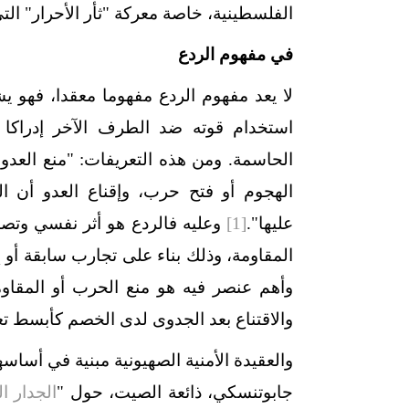
الفلسطينية، خاصة معركة "ثأر الأحرار" التي
في مفهوم الردع
لا يعد مفهوم الردع مفهوما معقدا، فهو ي
استخدام قوته ضد الطرف الآخر إدراكا 
الحاسمة. ومن هذه التعريفات: "منع العد
الهجوم أو فتح حرب، وإقناع العدو أن 
عليها".
[1]
وعليه فالردع هو أثر نفسي وتصو
المقاومة، وذلك بناء على تجارب سابقة أو إد
وأهم عنصر فيه هو منع الحرب أو المقاوم
والاقتناع بعد الجدوى لدى الخصم كأبسط ت
والعقيدة الأمنية الصهيونية مبنية في أساس
جابوتنسكي، ذائعة الصيت، حول "
الجدار ا