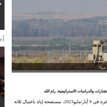
آخ
 غزة؟
رات والدراسات الاستراتيجية، رام الله
شنت "إسرائيل" عدوانا على قطاع غزة في 9 أيار/مايو2023، مستفتحة إياه باغتيال ثلاثة