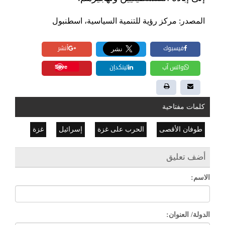
المصدر: مركز رؤية للتنمية السياسية، اسطنبول
فيسبوك
أنشر
Save
واتس آب
لينكدإن
كلمات مفتاحية
طوفان الأقصى
الحرب على غزة
إسرائيل
غزة
أضف تعليق
الاسم:
الدولة/ العنوان: