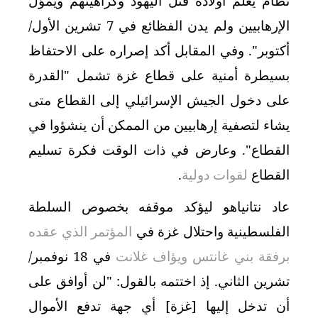
نظام يعلم أولاده قتل اليهود وكراهيتهم ويموّل
الإرهابيين ولم يدن الفظائع في 7 تشرين الأول/
أكتوبر". وفي المقابل أكد إصراره على الاحتفاظ
بسيطرة أمنية على قطاع غزة تشمل "القدرة
على دخول الجيش الإسرائيلي إلى القطاع متى
يشاء لتصفية إرهابيين من الممكن أن ينشؤوا في
القطاع". وعارض في ذات الوقت فكرة تسليم
القطاع
لقوات دولية
.
عاد نتانياهو ليؤكد موقفه بخصوص السلطة
الفلسطينية واحتلال غزة في
المؤتمر الذي عقده
برفقة بني غانتس ويؤاف غلانت
في 18 نوفمبر/
تشرين الثاني. إذ اختتمه بالقول: "لن أوافق على
أن تدخل إليها [غزة] أي جهة تدفع الأموال