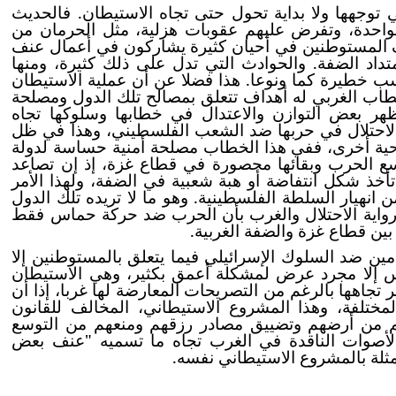
 توجهها ولا بداية تحول حتى تجاه الاستيطان. فالحديث
لواحدة، وتفرض عليهم عقوبات هزلية، مثل الحرمان من
لاف المستوطنين في أحيان كثيرة يشاركون في أعمال عنف
داد الضفة. والحوادث التي تدل على ذلك كثيرة، ومنها
 خطيرة كما ونوعا. هذا فضلا عن أن عملية الاستيطان
طاب الغربي له أهداف تتعلق بمصالح تلك الدول ومصلحة
تظهر بعض التوازن والاعتدال في خطابها وسلوكها تجاه
ة الاحتلال في حربها ضد الشعب الفلسطيني، وهذا في ظل
 ناحية أخرى، ففي هذا الخطاب مصلحة أمنية حساسة لدولة
سع الحرب وبقائها محصورة في قطاع غزة، إذ إن تصاعد
خذ شكل انتفاضة أو هبة شعبية في الضفة، ولهذا الأمر
 انهيار السلطة الفلسطينية. وهو ما لا تريده تلك الدول
ر رواية الاحتلال والغرب بأن الحرب ضد حركة حماس فقط
 بين قطاع غزة والضفة الغربية.
ن ضد السلوك الإسرائيلي فيما يتعلق بالمستوطنين إلا
س إلا مجرد عرض لمشكلة أعمق بكثير، وهي الاستيطان
تجاهها بالرغم من التصريحات المعارضة لها غربا، إذا أن
ختلفة، وهذا المشروع الاستيطاني، المخالف للقانون
هم من أرضهم وتضييق مصادر رزقهم ومنعهم من التوسع
ة الأصوات الناقدة في الغرب تجاه ما تسميه "عنف بعض
مثلة بالمشروع الاستيطاني نفسه.