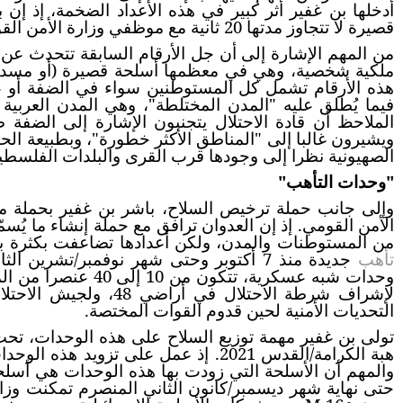
أدخلها بن غفير أثر كبير في هذه الأعداد الضخمة، إذ 
قصيرة لا تتجاوز مدتها 20 ثانية مع موظفي وزارة الأمن القومي.
من المهم الإشارة إلى أن جل الأرقام السابقة تتحدث عن
ملكية شخصية، وهي في معظمها أسلحة قصيرة (أو مسدسات
هذه الأرقام تشمل كل المستوطنين سواء في الضفة أو عل
الملاحظ أن قادة الاحتلال يتجنبون الإشارة إلى الضفة 
ويشيرون غالبا إلى "المناطق الأكثر خطورة"، وبطبيعة ال
الصهيونية نظرا إلى وجودها قرب القرى والبلدات الفلسطين
"وحدات التأهب"
وإلى جانب حملة ترخيص السلاح، باشر بن غفير بحملة موز
الأمن القومي. إذ إن العدوان ترافق مع حملة إنشاء ما يُسم
من المستوطنات والمدن، ولكن أعدادها تضاعفت بكثرة ب
تأهب
جديدة منذ 7 أكتوبر وحتى شهر نوفمبر/تشر
وحدات شبه عسكرية، ت
لإشراف شرطة الاحتلال ف
التحديات الأمنية لحين قدوم القوات المختصة.
تولى بن غفير مهمة توزيع السلاح على هذه الوحدات، تحت 
هبة الكرامة/القدس 2021. إذ عمل على تزو
والمهم أن الأسلحة التي زودت بها هذه الوحدات هي أسلحة ه
حتى نهاية شهر ديسمبر/كانون الثاني المنصرم تمكنت وز