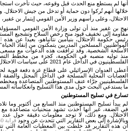
أنها لم يستطع منع الحدث قبل وقوعه، حيث تأخرت استجا
خلالها أنهم تُركوا دون حماية أو تدخل من جيش الاحتلال
الاحتلال، وعلى رأسهم وزير الأمن القومي إيتمار بن غفي
نهج بن غفير منذ أن تولى وزارة الأمن القومي المسؤو
مقاومة إلى تخفيف قيود منح رخص السلاح وتشجيع المستوط
رئيس حكومة الاحتلال، بنيامين نتانياهو، بعيدا عن هذه
ا
المواطنيين المسلحين المدربين يتمكنون من إنقاذ الحيا
الأسلحة الشخصية. وقد ترافقت هذه الدعوات مع مسعى 
منذ توليه منصبه في الحكومة، كجزء من مخطط التصدي 
الفلسطينيون في الداخل عام 2021 على سياسات الاحتلال تجاه القدس وحي الشيخ جراح.
أعطى العدوان الإسرائيلي على قطاع غزة دفعة قوية لحك
العصابات المحلية المسلحة في الداخل المحتل والضفة ا
الفلسطينيين جرّاء عنف المستوطنين المتصاعدة ومخططات ا
ما يستدعي البحث حول مدى هذا التسليح وانعكاساته المست
تسارع في تسليح المستوطنين
لم يبدأ تسليح المستوطنين منذ السابع من أكتوبر وما تلا
في الضفة، غير أنها أخذت تشهد منحنيات متصاعدة مع
الاحتلال. ومع ذلك، لا توجد معلومات دقيقة حول عدد ا
وبالإشارة إلى بعض التقارير التي تتحدث عن وجود
قرابة 150 ألف
أن هذه التقارير قد خلطت بين المعطيات العامة التي