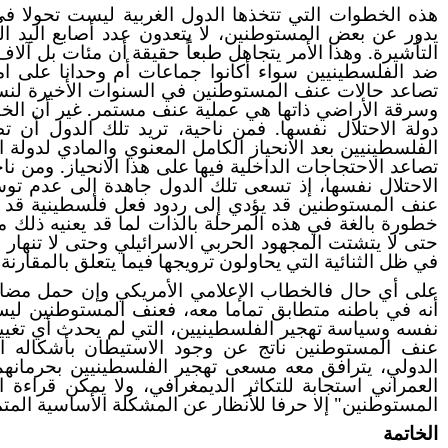
هذه الخطوات التي تتخذها الدول الغربية ليست تحولا في
يدور عن بعض المستوطنين، لا يتعدون عدد أصابع اليد ا
التأشيرة. وهذا الأمر يتجاهل طبعاً حقيقة أن مئات بل آ
ضد الفلسطينيين سواء أكانوا جماعات أم وحدانا على امت
تصاعد حالات عنف المستوطنين في السنوات الأخيرة لنسب
وسرقة الأراضي ذاتها هي عملية عنف مستمر. غير أن الخ
دولة الاحتلال نفسها. فمن ناحية، تريد تلك الدول أن 
الفلسطينيين بعد الانحياز الكامل المعنوي والمادي لدول
تصاعد الاحتجاجات الداخلية فيها على هذا الانحياز. ومن
الاحتلال نفسها، إذ تسعى تلك الدول جاهدة إلى عدم تو
عنف المستوطنين قد يؤدي إلى ردود فعل فلسطينية قد تأ
خطورة بالغة في هذه المرحلة بالذات لما قد يعنيه ذلك من
حتى لا يتشتت المجهود الحربي الاسرائيلي وحتى لا تنها
في ظل الثنائية التي يحاولون ترويجها فيما يتعلق بالمقارنة
على أي حال فالخطاب الإعلامي الأمريكي وإن حمل مضامي
أنه في باطنه متطابق تماما معه، فعنف المستوطنين لي
نفسه وسياسة تهجير الفلسطينيين، التي لم يحدث أي تغيير 
عنف المستوطنين ناتج عن وجود الاستيطان بأشكاله الم
الدولي، يترافق معه مسعى تهجير الفلسطينيين بحرمان
العمراني استجابة للتكاثر الديمغرافي، ولا يمكن قراء
المستوطنين" إلا حرفا للأنظار عن المشكلة الأساسية المت
الخاتمة