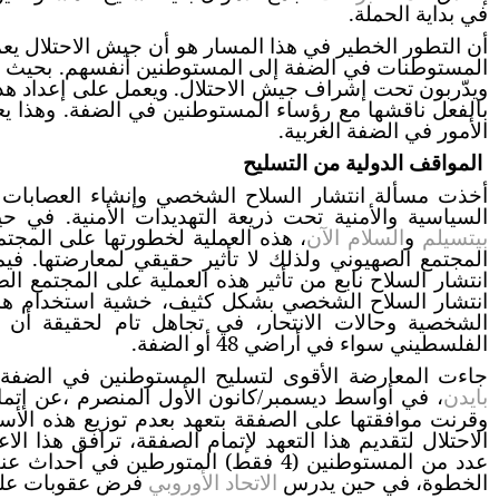
في بداية الحملة.
أن التطور الخطير في هذا المسار هو أن جيش الاحتلال ي
المستوطنات في الضفة إلى المستوطنين أنفسهم. بحيث 
ويدّربون تحت إشراف جيش الاحتلال. ويعمل على إعداد هذ
بالفعل ناقشها مع رؤساء المستوطنين في الضفة. وهذا 
الأمور في الضفة الغربية.
المواقف الدولية من التسليح
أخذت مسألة انتشار السلاح الشخصي وإنشاء العصابات 
السياسية والأمنية تحت ذريعة التهديدات الأمنية. في 
بيتسيلم
و
السلام الآن
، هذه العملية لخطورتها على المج
المجتمع الصهيوني ولذلك لا تأثير حقيقي لمعارضتها. ف
انتشار السلاح نابع من تأثير هذه العملية على المجتمع ا
انتشار السلاح الشخصي بشكل كثيف، خشية استخدام هذا ا
الشخصية وحالات الانتحار، في تجاهل تام لحقيقة أن 
الفلسطيني سواء في أراضي 48 أو الضفة.
جاءت المعارضة الأقوى لتسليح المستوطنين في الضفة م
بايدن
،
عن إتما
في أواسط ديسمبر/كانون الأول المنصرم ،
وقرنت موافقتها على الصفقة بتعهد بعدم توزيع هذه ا
الاحتلال لتقديم هذا التعهد لإتمام الصفقة، ترافق هذا ال
عدد من المستوطنين (4 فقط) المتورطين في أحداث عنف ضد الفلسطينيين، وقد تبعتها
الخطوة، في حين يدرس
الاتحاد الأوروبي
فرض عقوبات على