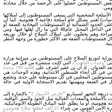
إن بعض المستوطنين حصلوا على الرخصة من خلال محادثة
 الأسلحة الشخصية التي يسعى المستوطنون إلى امتلاكها
) تُعتبر بشكل عام أسلحة دفاعية لا هجومية. كما أن
ى الحدود الشمالية أو المستوطنات المحاذية للضفة أو
فيما يُطلق عليه "المدن المختلطة"، وهي المدن العربية في الداخل المحتل عام48 التي ما زال أهلها فيها. ومن
صراحة وهم يحضّون على امتلاك السلاح أو خلال توزيعه
حال فمستوطنات الضفة تعد الأكثر خطورة من وجهة النظر
ية.
اية لتوزيع السلاح على المستوطنين من ميزانية وزارة
ّى "
وحدات التأهب
"، التي كانت منتشرة من قبلُ في عدد
عد العدوان. إذ أن بن غفير أشرف على
إقامة 700 وحدة
ين الثاني في كل أنحاء فلسطين الانتدابية، وهذه الوحدات هي
تكون من 10 إلى 40 عنصرا من المستوطنين المحليين في كل مستوطنة على حدة، وتخضع
ي أراضي 48، ولجيش الاحتلال في الضفة ومهمتها تقديم الاستجابة الأولية في حالة
ذريعة التجهز لسيناريو "
حارس الأسوار 2
" بالإشارة إلى
يد هذه الوحدات بالأسلحة والمعدات القتالية مثل الخوذ والستر الواقية،
جومية، أو ما يطلق عليه البنادق الطويلة الأتوماتيكية.
ارة الأمن القومي من شراء
25 ألف قطعة سلاح هجومي
،