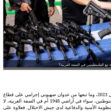
 مع الفلسطينيين في الضفة الغربية؟
منذ بدء عملية "طوفان الأقصى" في 7 أكتوبر/تشرين الأول 2023، وما تبعها من عدوان صهيوني إجرامي على قطاع
غزة، شهدت دولة الاحتلال سباقا محموما في تسليح المستوطنين، سواء في أراضي 1948 أم في الضفة الغربية، لا
مة الأمنية والدفاعية لدى جيش الاحتلال. فعلاوة على