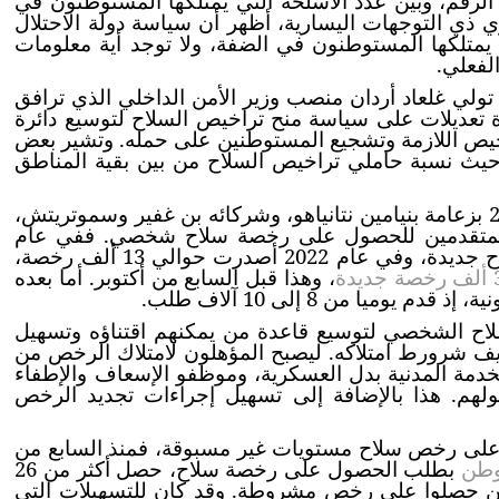
الرقم، وبين عدد الأسلحة التي يمتلكها المستوطنون في
ي ذي التوجهات اليسارية، أظهر أن سياسة دولة الاحتلال
ح التي يمتلكها المستوطنون في الضفة، ولا توجد أية معلومات
لفعلي.
ملية تسليح المستوطنين دفعة قوية عام 2015 مع تولي غلعاد أردان منصب وزير الأمن الداخلي الذي ترافق
دة تعديلات على سياسة منح تراخيص السلاح لتوسيع دائرة
اخيص اللازمة وتشجيع المستوطنين على حمله. وتشير بعض
ث نسبة حاملي تراخيص السلاح من بين بقية المناطق
مع قدوم حكومة الاحتلال السابعة والثلاثين مطلع عام 2023 بزعامة بنيامين نتانياهو، وشركائه بن غفير وسموتريتش،
) المتقدمين للحصول على رخصة سلاح شخصي. ففي عام
2021 أصدرت سلطات الاحتلال قرابة 10 آلاف رخصة سلاح جديدة، وفي عام 2022 أصدرت حوالي 13 ألف رخصة،
، وهذا قبل السابع من أكتوبر. أما بعده
ا من 8 إلى 10 آلاف طلب.
سلاح الشخصي لتوسيع قاعدة من يمكنهم اقتناؤه وتسهيل
ف شرورط امتلاكه. ليصبح المؤهلون لامتلاك الرخص من
2 فما فوق، ومن أدوا الخدمة المدنية بدل العسكرية، وموظفو الإسعاف والإطفاء
ولهم. هذا بالإضافة إلى تسهيل إجراءات تجديد الرخص
ن على رخص سلاح مستويات غير مسبوقة، فمنذ السابع من
بطلب الحصول على رخصة سلاح، حصل أكثر من 26
ها، بالإضافة إلى 44 ألف مستوطن حصلوا على رخص مشروطة. وقد كان للتسهيلات التي