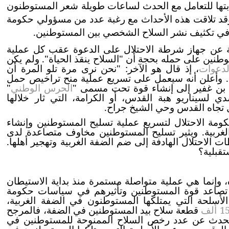
بتها للتعامل مع الحدث لساعات طويلة شعر المستوطنون
. وقد تلاقت هذه الأحداث مع رغبة عدد من مسؤولي حكومة
ر، في تكثيف نشر السلاح الشخصي بين المستوطنين.
لة عن جهاز شرطة الاحتلال على الدعوة عقب كل عملية
نين على حمله بحجة أن "السلاح ينقذ الحياة". ولم يكن
لدعوات
، إذ قال هو الآخر: "نحن نرى مرة تلو المرة أن
ة". وأعلن أنه سيعمل على تسريع عملية منح تراخيص حمل
بن غفير إلى إنشاء قوة تحت مسمى "
الحرس الوطني
"
لسيناريو هبة القدس، أو الكرامة، التي ثار خلالها
ومة الاحتلال لتسريع عملية تسليح المستوطنين وإنشاء
لغربية. ويثير تسليح المستوطنين مخاوف متصاعدة لدى
لاحتلال الهادفة إلى ضم الضفة الغربية وتهجير أهلها.
قبلية؟
ه، وإنما هي عملية متواصلة مستمرة منذ بداية الاستيطان
 تصاعد قوة المستوطنين وتأثيرهم في سياسات حكومة
لأسلحة التي يمتلكها المستوطنون في الضفة الغربية،
قطعة سلاح بيد المستوطنين في الضفة، فالمرجح
 تتحدث عن عدد رخص السلاح الممنوحة للمستوطنين في