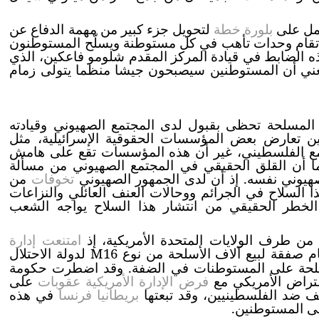
عمل على
بلورة خطة
لتحويل جزء كبير من مهمة الدفاع عن
تقام وحدات تأهب في كل مستوطنة ويسلّح المستوطنون
ه الضابط في قيادة المركز المقدم شلومو فاعكين، الذي
يعني أن المستوطنين سيصبحون جيشا منظما يتولى زمام
المسلحة تحظى بقبول لدى المجتمع الصهيوني وقيادته
حين تعارض بعض المؤسسات الحقوقية الإسرائيلية، مثل
تمع الفلسطيني، غير أن هذه المؤسسات تقع على هامش
يما أن القلق الحقيقي في المجتمع الصهيوني من مسألة
لصهيوني نفسه. إذ أن لدى الجمهور الصهيوني
تخوفات
من
لسلاح في الجرائم ووحالات العنف العائلي والنزاعات
الخطر الحقيقي من انتشار هذا السلاح يواجه الشعب
ن طرف الولايات المتحدة الأمريكية، إذ
امتنعت إدارة
م صفقة لبيع آلاف الأسلحة من نوع
M16
لدولة الاحتلال
لأسلحة على المستوطنات في الضفة. وقد اضطرت حكومة
اعتراض الأمريكي مع
فرض الإدارة الأمريكية عقوبات
على
بريطانيا فرنسا
في هذه
 المستوطنين.