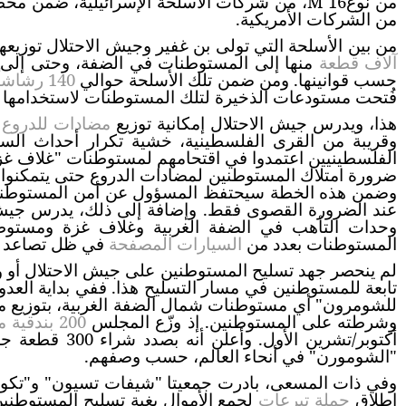
من نوع
M 16
من الشركات الأمريكية
.
من بين الأسلحة التي تولى بن غفير وجيش الاحتلال توزيعها على
آلاف قطعة
منها إلى المستوطنات في الضفة، وحتى إلى الب
حسب قوانينها. ومن ضمن تلك الأسلحة حوالي
140 رشاشاً من نوع ماغ
فُتحت مستودعات الذخيرة لتلك المستوطنات لاستخدامها 
هذا، ويدرس جيش الاحتلال إمكانية توزيع
مضادات للدروع
ع
وقريبة من القرى الفلسطينية، خشية تكرار أحداث السا
الفلسطينيين اعتمدوا في اقتحامهم لمستوطنات "غلاف غزة
ضرورة امتلاك المستوطنين لمضادات الدروع حتى يتمكنوا 
وضمن هذه الخطة سيحتفظ المسؤول عن أمن المستوطنة، ا
عند الضرورة القصوى فقط. وإضافة إلى ذلك، يدرس جيش 
وحدات التأهب في الضفة الغربية وغلاف غزة ومستوطن
المستوطنات بعدد من
السيارات المصفحة
في ظل تصاعد عم
لم ينحصر جهد تسليح المستوطنين على جيش الاحتلال أو 
تابعة للمستوطنين في مسار التسليح هذا. ففي بداية العدو
للشومرون" أي مستوطنات شمال الضفة الغربية، بتوزيع م
وشرطته على المستوطنين. إذ وزّع المجلس
200 بندقية من نوع
أكتوبر/تشرين ال
"الشومورن" في أنحاء العالم، حسب وصفهم
.
إطلاق
حملة تبرعات
لجمع الأموال بغية تسليح المستوطني