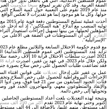
عموم فلسطين الانتدابية، التي هي بالفعل تدور حول هذا 
الضفة الغربية. وقد كان تقرير لموقع
سيحا مكوميت
العبر
منذ عام 2019 تقوم على التعمية حول كمية السلا
حولها، وكل ما هو موجود إنما هو تقديرات لا تعكس الواقع ا
أخذت ع
توليه المنصب مع اندلاع "هبة السكاكين"، إذ أنه أدخل ع
المؤهلين لحملها، من بينها تسهيل إجراءات استصدار التر
التقارير
إلى أن المستوطنات في الضفة هي الأعلى من حي
"الإسرائيلية".
تزايد عدد المستوطنين (في عموم فلسطين الانتدابية
ولكن خلال عام 2023، في عهد بن غفير، أصدرت
قرابة 38 ألف رخصة جديدة
فقد تضاعفت طلبات الحصول على رخص سلاح بصورة جنونية، إذ قدم يومي
عمل بن غفير على إدخال
تعديلات
على قوانين اقتناء ال
الإجراءات البيروقراطية للحصول على رخص السلاح وتخفي
فئات: الجنود السابقون من سن 1
والإنقاذ والمتطوعون معهم، والمهاجرون الجدد فور وص
وتحويلها إلى رخص دائمة.
ونتيجة لهذه التعديلات بلغت أعداد المستوطنين الحاصلي
أكتوبر وحتى نهاية عام 2023 تقدم
أكثر من 250 ألف مستوطن
ألف مستوطن منهم علي