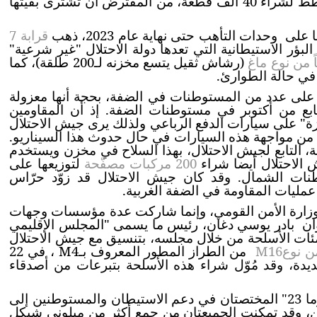
، من شركات الأسلحة الإسرائيلية، ضمن مخطط لشراء 40 ألف قطعة، من المفترض أن تشترى بقيتها
 وحدات التأهب حتى نهاية عام 2023، ذهب
قرابة 7
ؤر الاستيطانية التي تعدها دولة الاحتلال "غير شرعية"
(رشاش ثقيل يتسع مخزنه لـ200 طلقة)، كما
في حالة الطوارئ.
لى عدد من المستوطنات في الضفة، بحجة أنها معزولة
بع من أكتوبر في مستوطنات الضفة. إذ أن المقاومين
" على سيارات الدفع الرباعي ولذلك يرى جيش الاحتلال
من مواجهة هذه السيارات في حال حدوث هذا السيناريو.
لتابع لجيش الاحتلال، بهذا السلاح في مخزن ويستخدم
الاحتلال أيضا شراء
200 مركبات مصفّحة
لتوزيعها على
ات الشمال. وقد كان جيش الاحتلال قد زوّد حرّاس
ليات المقاومة في الضفة الغربية.
وزارة الأمن القومي، وإنما شاركت عدة مؤسسات وجهات
ان
بادر يوسي دغان، رئيس ما يسمى "المجلس الإقليمي
ئات الأسلحة من خلال مجلسه، بتنسيق مع جيش الاحتلال
M16
من الطراز المطور المعروف بـ
M4
، في 22
أول. وأعلن أنه بصدد شراء 300 قطعة جديدة، وقد مُوّل شراء هذه الأسلحة بتبرعات من أصدقاء
وفي ذات المسعى، بادرت جمعيتا "شيفات تسيون" و"تكوما 23" المختصتان في دعم الاستيطان والمستوطنين إلى
ن، وقد تمكنت الجميعتان من جمع أكثر من ميلوني شيكل